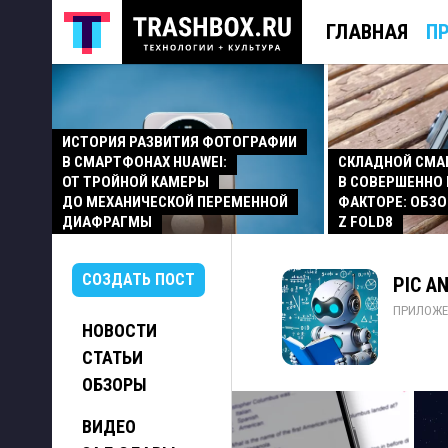
ГЛАВНАЯ
П
ИСТОРИЯ РАЗВИТИЯ ФОТОГРАФИИ
В СМАРТФОНАХ HUAWEI:
СКЛАДНОЙ СМ
ОТ ТРОЙНОЙ КАМЕРЫ
В СОВЕРШЕННО
ДО МЕХАНИЧЕСКОЙ ПЕРЕМЕННОЙ
ФАКТОРЕ: ОБЗО
ДИАФРАГМЫ
Z FOLD8
СОЗДАТЬ ПОСТ
PIC A
ПРИЛОЖЕ
НОВОСТИ
СТАТЬИ
ОБЗОРЫ
ВИДЕО