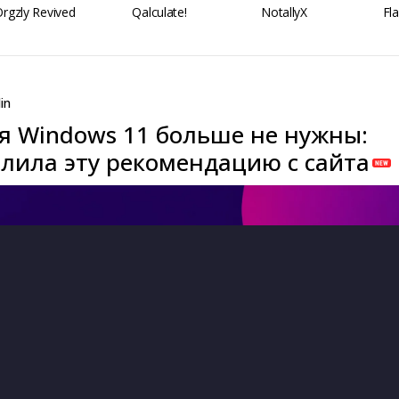
rgzly Revived
Qalculate!
NotallyX
Fl
in
ля Windows 11 больше не нужны:
алила эту рекомендацию с сайта