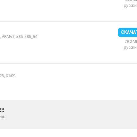
русски
СКАЧА
 ARMv7, x86, x86_64
79.2 M
русски
25, 01:09
.
33
ель