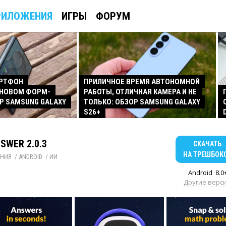
РИЛОЖЕНИЯ
ИГРЫ
ФОРУМ
АРТФОН
ПРИЛИЧНОЕ ВРЕМЯ АВТОНОМНОЙ
 НОВОМ ФОРМ-
РАБОТЫ, ОТЛИЧНАЯ КАМЕРА И НЕ
Р SAMSUNG GALAXY
ТОЛЬКО: ОБЗОР SAMSUNG GALAXY
S26+
NSWER 2.0.3
СКАЧАТЬ
НА ТРЕШБОК
НИЯ
/ 
ANDROID
/ 
ИИ
Android
8.0
Другие верс