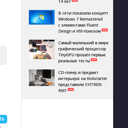
14 лет
В сети показали концепт
Windows 7 Remastered
с элементами Fluent
Design и ИИ-поиском
Самый маленький в мире
графический процессор
TinyGPU прошёл первые
реальные тесты
CD-плеер и предмет
интерьера: на Kickstarter
представили SYITREN
RM1
ТЬ
B