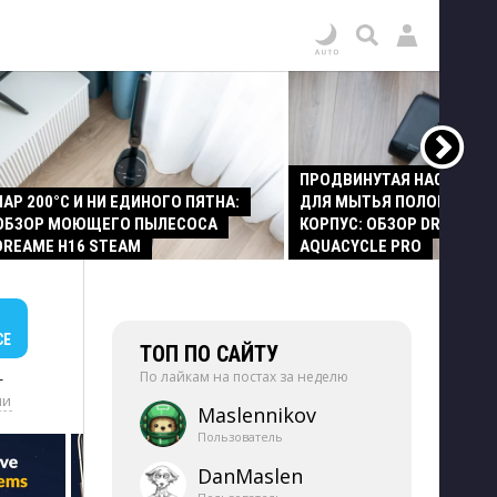
ПРОДВИНУТАЯ НАСАДКА
ПАР 200°C И НИ ЕДИНОГО ПЯТНА:
ДЛЯ МЫТЬЯ ПОЛОВ И СТ
ОБЗОР МОЮЩЕГО ПЫЛЕСОСА
КОРПУС: ОБЗОР DREAME Z
DREAME H16 STEAM
AQUACYCLE PRO
СЕ
ТОП ПО САЙТУ
По лайкам на постах за неделю
+
ии
Maslennikov
Пользователь
DanMaslen