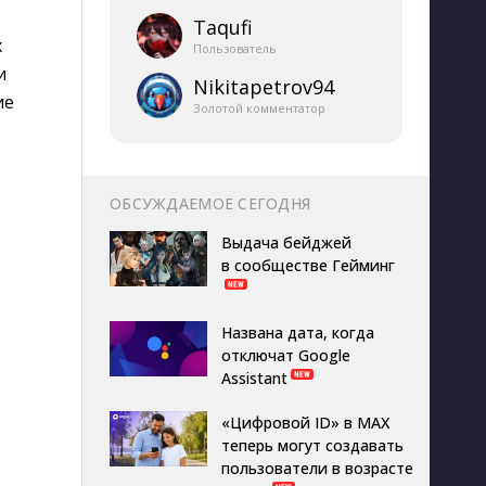
Taqufi
х
Пользователь
и
Nikitapetrov94
ие
Золотой комментатор
ОБСУЖДАЕМОЕ СЕГОДНЯ
Выдача бейджей
в сообществе Гейминг
Названа дата, когда
отключат Google
Assistant
«Цифровой ID» в MAX
теперь могут создавать
пользователи в возрасте