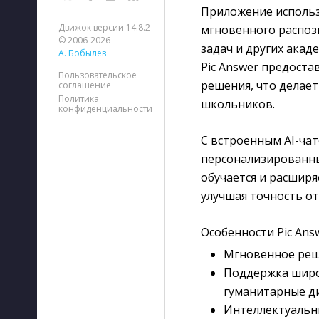
Приложение использ
Движок версии 14.8.2
мгновенного распоз
© 2006-2026
задач и других акад
А. Бобылев
Pic Answer предоста
Пользовательское
решения, что делае
соглашение
Политика
школьников.
конфиденциальности
С встроенным AI-чат
персонализированны
обучается и расширя
улучшая точность от
Особенности Pic Ans
Мгновенное реш
Поддержка широк
гуманитарные д
Интеллектуальн