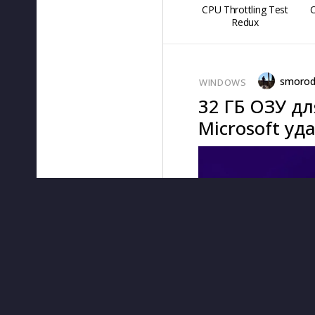
CPU Throttling Test
O
Redux
smorod
WINDOWS
32 ГБ ОЗУ д
Microsoft уд