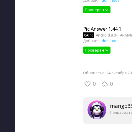
Добавил:
dominoes
Проверен
Pic Answer 1.44.1
XAPK
Android 8.0+
ARMv8,
Добавил:
dominoes
Проверен
Обновлено:
24 октября 20
0
0
mango3
Пользоват