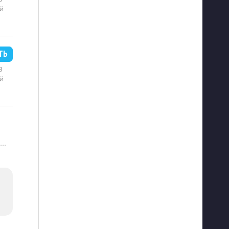
й
ТЬ
B
й
···