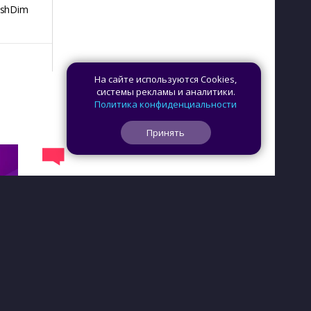
ashDim
Day Counter –
App Lock
Dazzify Fi
Cчетчик дней
На сайте используются Cookies,
системы рекламы и аналитики.
Политика конфиденциальности
Принять