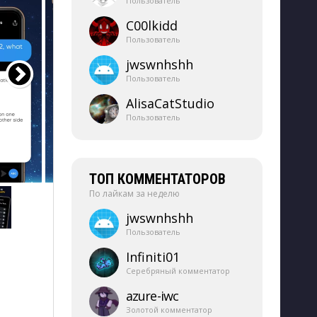
Пользователь
C00lkidd
Пользователь
jwswnhshh
Пользователь
AlisaCatStudio
Пользователь
ТОП КОММЕНТАТОРОВ
По лайкам за неделю
jwswnhshh
Пользователь
Infiniti01
Серебряный комментатор
azure-​iwc
Золотой комментатор