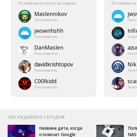
По лайкам на постах за неделю
По лайкам за
Maslennikov
jw
Пользователь
Поль
jwswnhshh
Infi
Пользователь
Сере
DanMaslen
azur
Пользователь
Золо
davidkrishtopov
Nik
Пользователь
Золо
C00lkidd
sca
Пользователь
Золо
ОБСУЖДАЕМОЕ СЕГОДНЯ
Названа дата, когда
Пол
отключат Google
NAS 