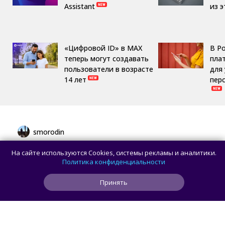
Assistant
из 
«Цифровой ID» в MAX
В Р
теперь могут создавать
пла
пользователи в возрасте
для
14 лет
пер
smorodin
В браузере Chrome для Android и iOS
На сайте используются Cookies, системы рекламы и аналитики.
появилась новая панель навигации
Политика конфиденциальности
с кнопкой Gemini
Принять