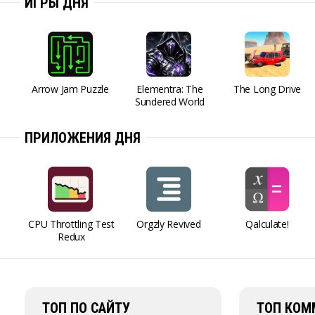
ИГРЫ ДНЯ
Arrow Jam Puzzle
Elementra: The
The Long Drive
Sundered World
ПРИЛОЖЕНИЯ ДНЯ
CPU Throttling Test
Orgzly Revived
Qalculate!
Redux
ТОП ПО САЙТУ
ТОП КОМ