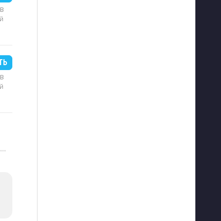
MB
й
ТЬ
MB
й
···