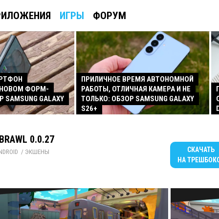
РИЛОЖЕНИЯ
ИГРЫ
ФОРУМ
АРТФОН
ПРИЛИЧНОЕ ВРЕМЯ АВТОНОМНОЙ
 НОВОМ ФОРМ-
РАБОТЫ, ОТЛИЧНАЯ КАМЕРА И НЕ
Р SAMSUNG GALAXY
ТОЛЬКО: ОБЗОР SAMSUNG GALAXY
S26+
 BRAWL 0.0.27
СКАЧАТЬ
NDROID
/ 
ЭКШЕНЫ
НА ТРЕШБОК