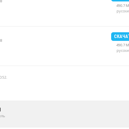
8
490.7 
русски
СКАЧА
8
490.7 
русски
0:52
.
1
ель