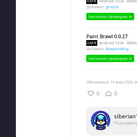
XAPK
Android 10.0+
ARMv
Добавил:
giseyot
Частично проверен
Paint Brawl 0.0.27
XAPK
Android 10.0+
ARMv
Добавил:
86appealing
Частично проверен
Обновлено:
15 мая 2026, 0
0
0
siberian
Пользоват