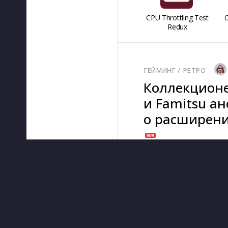
CPU Throttling Test
O
Redux
ГЕЙМИНГ
/ 
РЕТРО
Коллекционе
и Famitsu а
о расширении