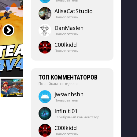
Пользователь
AlisaCatStudio
Пользователь
DanMaslen
Пользователь
C00lkidd
Пользователь
ТОП КОММЕНТАТОРОВ
По лайкам за неделю
jwswnhshh
Пользователь
Infiniti01
Серебряный комментатор
C00lkidd
Пользователь