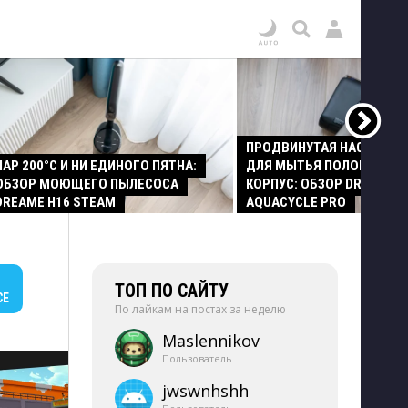
ПРОДВИНУТАЯ НАСАДКА
ПАР 200°C И НИ ЕДИНОГО ПЯТНА:
ДЛЯ МЫТЬЯ ПОЛОВ И СТ
ОБЗОР МОЮЩЕГО ПЫЛЕСОСА
КОРПУС: ОБЗОР DREAME Z
DREAME H16 STEAM
AQUACYCLE PRO
ТОП ПО САЙТУ
СЕ
По лайкам на постах за неделю
Maslennikov
Пользователь
jwswnhshh