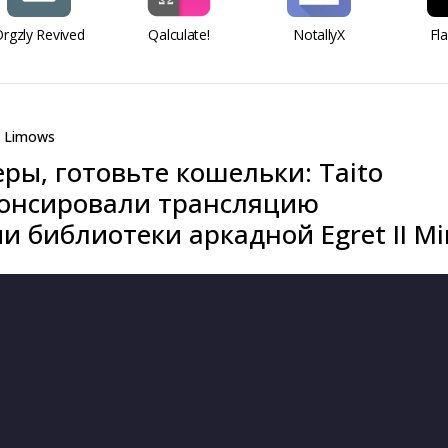
rgzly Revived
Qalculate!
NotallyX
Fl
Limows
ры, готовьте кошельки: Taito
нонсировали трансляцию
 библиотеки аркадной Egret II Mi