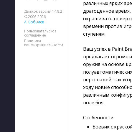
различных ярких аре
драгоценное время, 
Движок версии 14.8.2
© 2006-2026
окрашивать поверхн
А. Бобылев
времени против игр
Пользовательское
ступеням.
соглашение
Политика
конфиденциальности
Ваш успех в Paint B
предлагает огромны
оружия на основе к
полуавтоматических
персонажей, так и о
ходу новые способно
различным конфигур
поле боя.
Особенности:
Боевик с краско