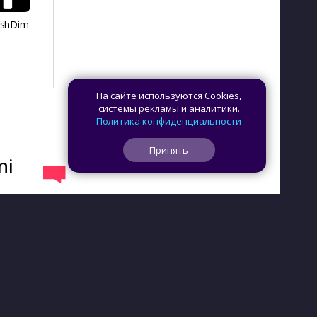
ashDim
Day Counter –
App Lock
Dazzify Fi
Cчетчик дней
На сайте используются Cookies,
системы рекламы и аналитики.
Политика конфиденциальности
Принять
ni