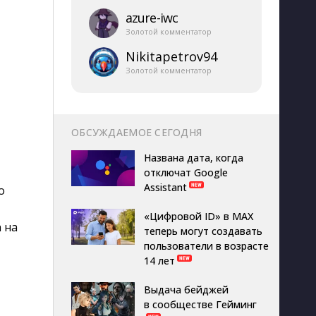
azure-​iwc
Золотой комментатор
Nikitapetrov94
Золотой комментатор
ОБСУЖДАЕМОЕ СЕГОДНЯ
Названа дата, когда
отключат Google
Assistant
о
«Цифровой ID» в MAX
 на
теперь могут создавать
пользователи в возрасте
14 лет
Выдача бейджей
в сообществе Гейминг