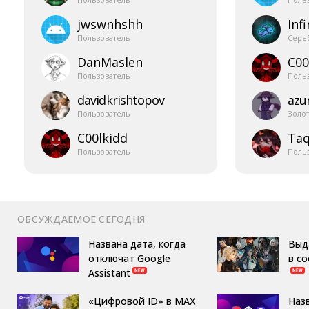
jwswnhshh
Infi
Пользователь
Сере
DanMaslen
C00
Пользователь
Поль
davidkrishtopov
azur
Пользователь
Золо
C00lkidd
Taq
Пользователь
Поль
ОБСУЖДАЕМОЕ СЕГОДНЯ
Названа дата, когда
Выд
отключат Google
в с
Assistant
«Цифровой ID» в MAX
Наз