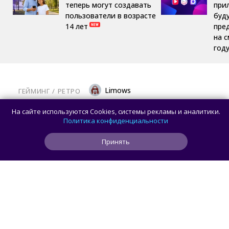
теперь могут создавать
при
пользователи в возрасте
буд
14 лет
пре
на 
год
Limows
ГЕЙМИНГ
/ 
РЕТРО
Коллекционеры, готовьте кошельки: Taito
На сайте используются Cookies, системы рекламы и аналитики.
и Famitsu анонсировали трансляцию
Политика конфиденциальности
о расширении библиотеки аркадной Egret
Принять
II Mini