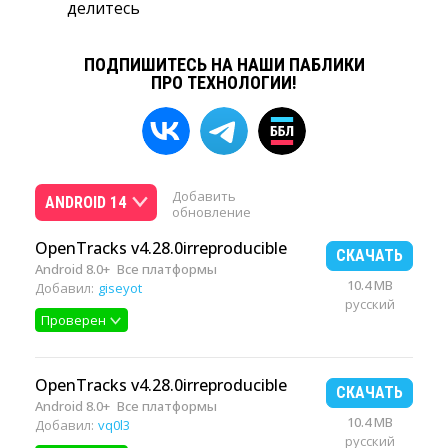
делитесь
ПОДПИШИТЕСЬ НА НАШИ ПАБЛИКИ
ПРО ТЕХНОЛОГИИ!
Добавить
ANDROID 14
обновление
OpenTracks v4.28.0irreproducible
СКАЧАТЬ
Android 8.0+
Все платформы
10.4 MB
Добавил:
giseyot
русский
Проверен
OpenTracks v4.28.0irreproducible
СКАЧАТЬ
Android 8.0+
Все платформы
10.4 MB
Добавил:
vq0l3
русский