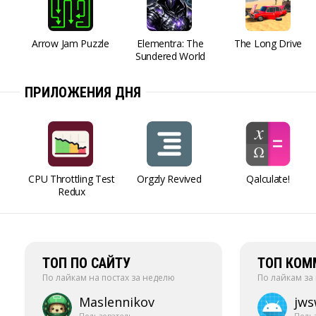
Arrow Jam Puzzle
Elementra: The
The Long Drive
Sundered World
ПРИЛОЖЕНИЯ ДНЯ
CPU Throttling Test
Orgzly Revived
Qalculate!
Redux
ТОП ПО САЙТУ
ТОП КОМ
По лайкам на постах за неделю
По лайкам за
Maslennikov
jw
Пользователь
Поль