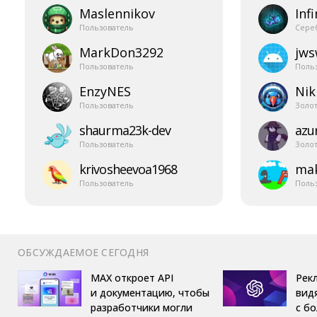
Maslennikov
Infi
Пользователь
Сере
MarkDon3292
jw
Пользователь
Поль
EnzyNES
Nik
Пользователь
Золо
shaurma23k-​dev
azur
Пользователь
Золо
krivosheevoa1968
mak
Пользователь
Поль
ОБСУЖДАЕМОЕ СЕГОДНЯ
MAX откроет API
Рек
и документацию, чтобы
вид
разработчики могли
с б