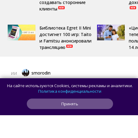
создавать сторонние
дох
клиенты
Библиотека Egret II Mini
«Ци
достигнет 100 игр: Taito
теп
и Famitsu анонсировали
пол
трансляцию
14 л
smorodin
ИИ
OpenAI приостановила работу над ИИ-
На сайте используются Cookies, системы рекламы и аналитики.
моделью Astra: всё из-за превышения
Политика конфиденциальности
порога кибербезопасности
Принять