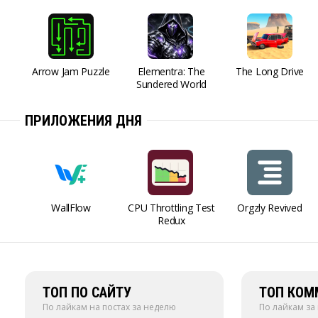
Arrow Jam Puzzle
Elementra: The
The Long Drive
Sundered World
ПРИЛОЖЕНИЯ ДНЯ
WallFlow
CPU Throttling Test
Orgzly Revived
Redux
ТОП ПО САЙТУ
ТОП КОМ
По лайкам на постах за неделю
По лайкам за