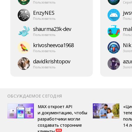
Пользователь
Сере
EnzyNES
jw
Пользователь
Поль
shaurma23k-​dev
mak
Пользователь
Поль
krivosheevoa1968
Nik
Пользователь
Золо
davidkrishtopov
azur
Пользователь
Золо
ОБСУЖДАЕМОЕ СЕГОДНЯ
MAX откроет API
«Ци
и документацию, чтобы
теп
разработчики могли
пол
создавать сторонние
14 л
клиенты