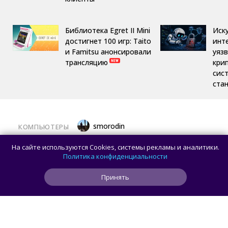
Библиотека Egret II Mini
Иск
достигнет 100 игр: Taito
инт
и Famitsu анонсировали
уяз
трансляцию
кри
сис
ста
smorodin
КОМПЬЮТЕРЫ
Половина корпусов для ПК имеют
На сайте используются Cookies, системы рекламы и аналитики.
значительные расхождения в реальных
Политика конфиденциальности
размерах и размерах на бумаге —
Принять
исследование Noctua