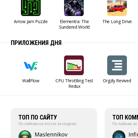
Arrow Jam Puzzle
Elementra: The
The Long Drive
Sundered World
ПРИЛОЖЕНИЯ ДНЯ
WallFlow
CPU Throttling Test
Orgzly Revived
Redux
ТОП ПО САЙТУ
ТОП КОМ
По лайкам на постах за неделю
По лайкам за
Maslennikov
Infi