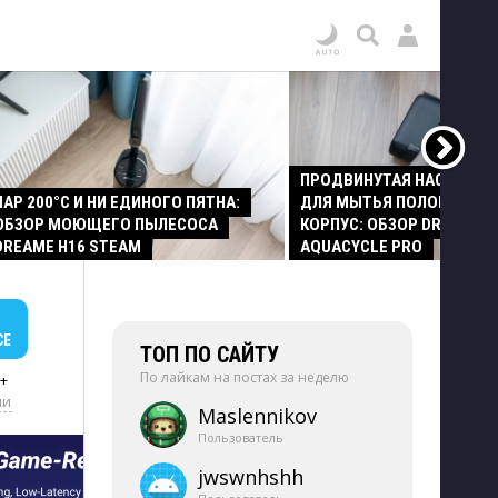
ПРОДВИНУТАЯ НАСАДКА
ПАР 200°C И НИ ЕДИНОГО ПЯТНА:
ДЛЯ МЫТЬЯ ПОЛОВ И СТ
ОБЗОР МОЮЩЕГО ПЫЛЕСОСА
КОРПУС: ОБЗОР DREAME Z
DREAME H16 STEAM
AQUACYCLE PRO
СЕ
ТОП ПО САЙТУ
По лайкам на постах за неделю
+
ии
Maslennikov
Пользователь
jwswnhshh