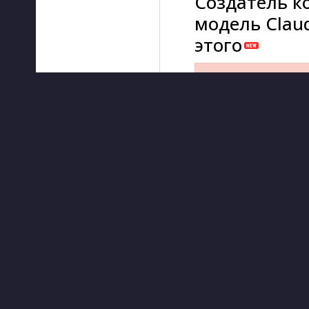
Создатель к
модель Clau
этого