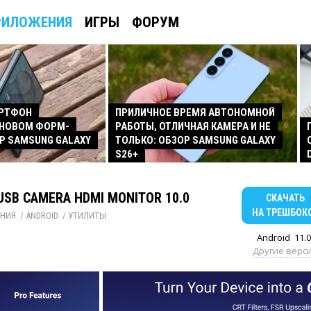
РИЛОЖЕНИЯ
ИГРЫ
ФОРУМ
АРТФОН
ПРИЛИЧНОЕ ВРЕМЯ АВТОНОМНОЙ
 НОВОМ ФОРМ-
РАБОТЫ, ОТЛИЧНАЯ КАМЕРА И НЕ
Р SAMSUNG GALAXY
ТОЛЬКО: ОБЗОР SAMSUNG GALAXY
S26+
 USB CAMERA HDMI MONITOR 10.0
СКАЧАТЬ
НА ТРЕШБОК
НИЯ
/ 
ANDROID
/ 
УТИЛИТЫ
Android
11.0
Другие верс