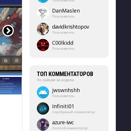
Пользователь
DanMaslen
Пользователь
davidkrishtopov
Пользователь
C00lkidd
Пользователь
ТОП КОММЕНТАТОРОВ
По лайкам за неделю
jwswnhshh
Пользователь
Infiniti01
Серебряный комментатор
azure-​iwc
Золотой комментатор