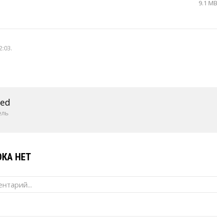
9.1 M
2:03
.
ed
ель
КА НЕТ
нтарий...