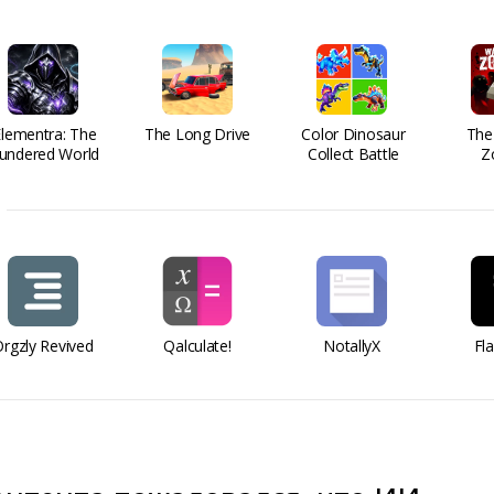
Elementra: The
The Long Drive
Color Dinosaur
The
undered World
Collect Battle
Z
rgzly Revived
Qalculate!
NotallyX
Fl