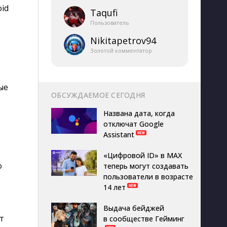
id
Taqufi
Пользователь
Nikitapetrov94
Золотой комментатор
ые
ОБСУЖДАЕМОЕ СЕГОДНЯ
Названа дата, когда
отключат Google
Assistant
«Цифровой ID» в MAX
о
теперь могут создавать
пользователи в возрасте
14 лет
Выдача бейджей
т
в сообществе Гейминг