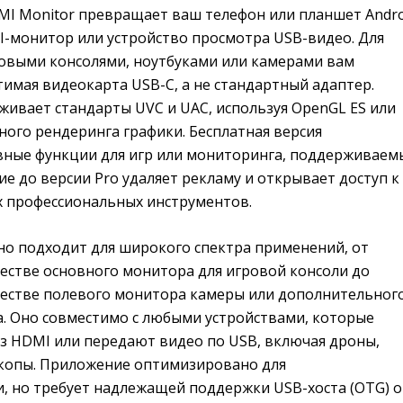
DMI Monitor превращает ваш телефон или планшет Andro
-монитор или устройство просмотра USB-видео. Для
ровыми консолями, ноутбуками или камерами вам
имая видеокарта USB-C, а не стандартный адаптер.
ивает стандарты UVC и UAC, используя OpenGL ES или
ного рендеринга графики. Бесплатная версия
вные функции для игр или мониторинга, поддерживаем
е до версии Pro удаляет рекламу и открывает доступ к
 профессиональных инструментов.
о подходит для широкого спектра применений, от
честве основного монитора для игровой консоли до
честве полевого монитора камеры или дополнительног
а. Оно совместимо с любыми устройствами, которые
ез HDMI или передают видео по USB, включая дроны,
копы. Приложение оптимизировано для
, но требует надлежащей поддержки USB-хоста (OTG) о