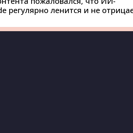
онтента пожаловался, что ИИ-
de регулярно ленится и не отрица