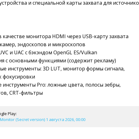
устройства и специальной карты захвата для источник
 качестве монитора HDMI через USB-карту захвата
камер, эндоскопов и микроскопов
VC и UAC с бэкэндом OpenGL ES/Vulkan
ия с основными функциями (содержит рекламу)
е инструменты: 3D LUT, монитор формы сигнала,
к фокусировки
инструменты Pro: ложные цвета, полосы зебры,
тов, CRT-фильтры
gle Play:
onitor (Secret version) 1 августа 2026, 00:00