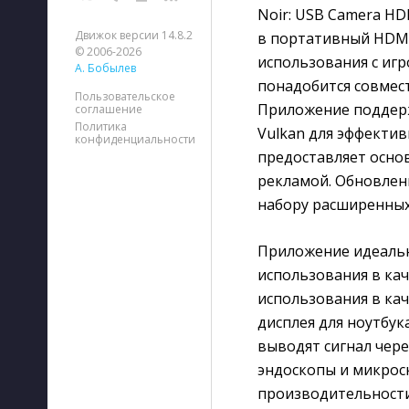
Noir: USB Camera H
Движок версии 14.8.2
в портативный HDMI
© 2006-2026
использования с иг
А. Бобылев
понадобится совмест
Пользовательское
Приложение поддерж
соглашение
Политика
Vulkan для эффектив
конфиденциальности
предоставляет осно
рекламой. Обновлени
набору расширенных
Приложение идеальн
использования в ка
использования в ка
дисплея для ноутбук
выводят сигнал чер
эндоскопы и микрос
производительности