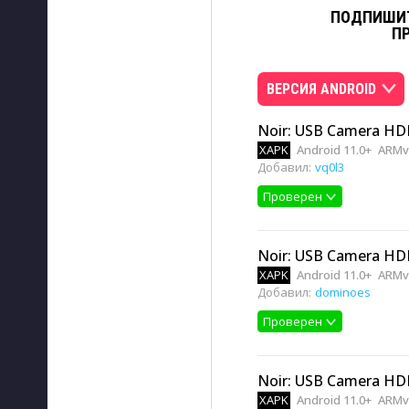
ПОДПИШИТ
П
ВЕРСИЯ ANDROID
Noir: USB Camera HD
XAPK
Android 11.0+
ARMv
Добавил:
vq0l3
Проверен
Noir: USB Camera HD
XAPK
Android 11.0+
ARMv
Добавил:
dominoes
Проверен
Noir: USB Camera HD
XAPK
Android 11.0+
ARMv