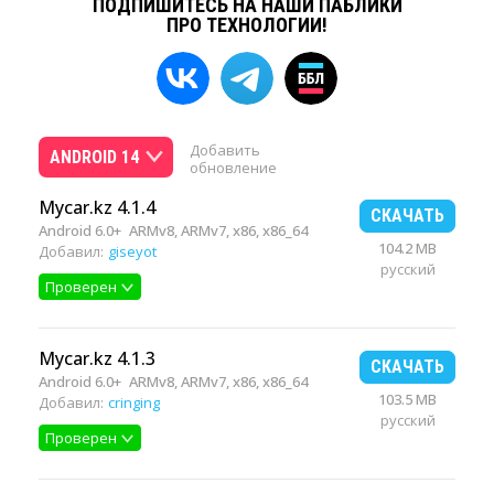
ПОДПИШИТЕСЬ НА НАШИ ПАБЛИКИ
ПРО ТЕХНОЛОГИИ!
Добавить
ANDROID 14
обновление
Mycar.kz 4.1.4
СКАЧАТЬ
Android 6.0+
ARMv8, ARMv7, x86, x86_64
104.2 MB
Добавил:
giseyot
русский
Проверен
Mycar.kz 4.1.3
СКАЧАТЬ
Android 6.0+
ARMv8, ARMv7, x86, x86_64
103.5 MB
Добавил:
cringing
русский
Проверен