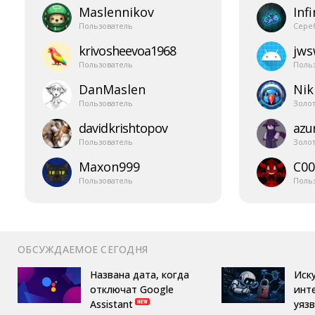
Maslennikov
Infi
Пользователь
Сере
krivosheevoa1968
jw
Пользователь
Поль
DanMaslen
Nik
Пользователь
Золо
davidkrishtopov
azur
Пользователь
Золо
Maxon999
C00
Пользователь
Поль
ОБСУЖДАЕМОЕ СЕГОДНЯ
Названа дата, когда
Иск
отключат Google
инт
Assistant
уяз