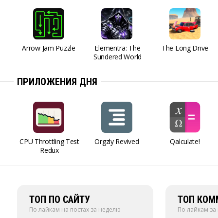
Arrow Jam Puzzle
Elementra: The
The Long Drive
Sundered World
ПРИЛОЖЕНИЯ ДНЯ
CPU Throttling Test
Orgzly Revived
Qalculate!
Redux
ТОП ПО САЙТУ
ТОП КОМ
По лайкам на постах за неделю
По лайкам за