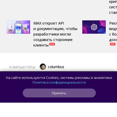
кри
сис
ста
MAX откроет API
Рек
и документацию, чтобы
вид
разработчики могли
с б
создавать сторонние
дох
клиенты
columbus
КОМПЬЮТЕРЫ
Какой ПК собрать в августе 2026 года:
На сайте используются Cookies, системы рекламы и аналитики.
лучшие игровые сборки от 59 100 рублей
Политика конфиденциальности
Принять