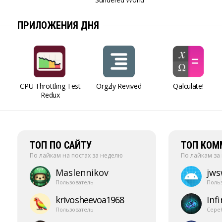
ПРИЛОЖЕНИЯ ДНЯ
CPU Throttling Test
Orgzly Revived
Qalculate!
Redux
ТОП ПО САЙТУ
ТОП КОМ
По лайкам на постах за неделю
По лайкам за
Maslennikov
jw
Пользователь
Поль
krivosheevoa1968
Infi
Пользователь
Сере