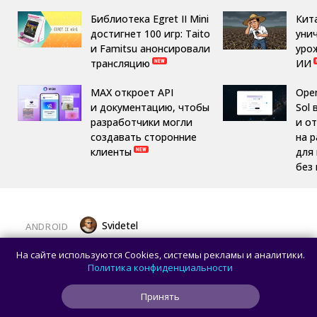
Библиотека Egret II Mini
Кит
достигнет 100 игр: Taito
уни
и Famitsu анонсировали
уро
трансляцию
ИИ
MAX откроет API
Ope
и документацию, чтобы
Sol 
разработчики могли
и о
создавать сторонние
на 
клиенты
для
без
Svidetel
ANDROID
В американском Google Play начали
На сайте используются Cookies, системы рекламы и аналитики.
появляться сторонние магазины
Политика конфиденциальности
приложений — как работают
Принять