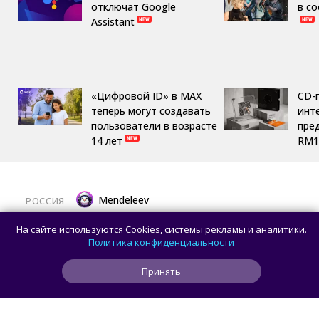
отключат Google
в с
Assistant
«Цифровой ID» в MAX
CD-
теперь могут создавать
инте
пользователи в возрасте
пре
14 лет
RM1
Mendeleev
РОССИЯ
Новейшая космическая обсерватория
На сайте используются Cookies, системы рекламы и аналитики.
и шлифовка алмазами: главные
Политика конфиденциальности
достижения российской науки
Принять