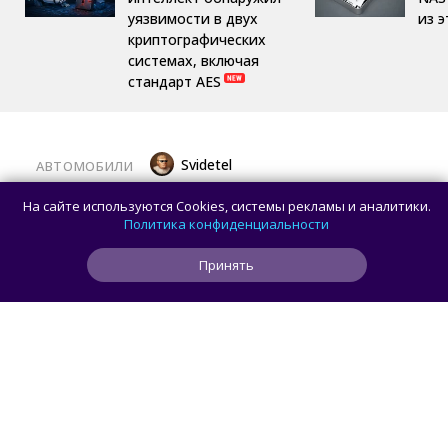
уязвимости в двух
из 
криптографических
системах, включая
стандарт AES
Svidetel
АВТОМОБИЛИ
В России стартовали продажи
На сайте используются Cookies, системы рекламы и аналитики.
гибридного TANK 400 «Техно
Политика конфиденциальности
Премиум» — цены и комплектации
Принять