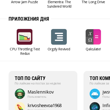
Arrow Jam Puzzle
Elementra: The
The Long Drive
Sundered World
ПРИЛОЖЕНИЯ ДНЯ
CPU Throttling Test
Orgzly Revived
Qalculate!
Redux
ТОП ПО САЙТУ
ТОП КОМ
По лайкам на постах за неделю
По лайкам за
Maslennikov
jw
Пользователь
Поль
krivosheevoa1968
Infi