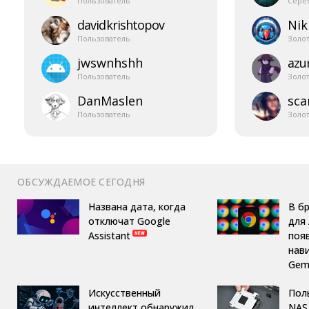
Пользователь
Сере
davidkrishtopov
Nik
Пользователь
Золо
jwswnhshh
azur
Пользователь
Золо
DanMaslen
sca
Пользователь
Золо
ОБСУЖДАЕМОЕ СЕГОДНЯ
Названа дата, когда
В б
отключат Google
для 
Assistant
поя
нав
Gemi
Искусственный
Пол
интеллект обнаружил
NAS 