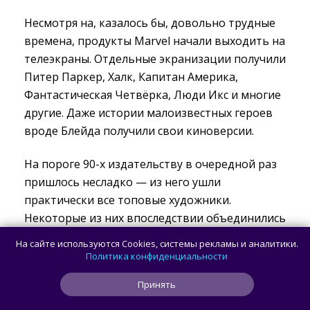
Несмотря на, казалось бы, довольно трудные
времена, продукты Marvel начали выходить на
телеэкраны. Отдельные экранизации получили
Питер Паркер, Халк, Капитан Америка,
Фантастическая Четвёрка, Люди Икс и многие
другие. Даже истории малоизвестных героев
вроде Блейда получили свои киноверсии.
На пороге 90-х издательству в очередной раз
пришлось несладко — из него ушли
практически все топовые художники.
Некоторые из них впоследствии объединились
и создали компанию Image Comics. После этого
На сайте используются Cookies, системы рекламы и аналитики.
продажи Marvel резко упали, и компания
Политика конфиденциальности
внезапно вступила в партнёрские отношения с
Принять
DC Comics для разработки совместных
выпусков-кроссоверов, повествующих о том,