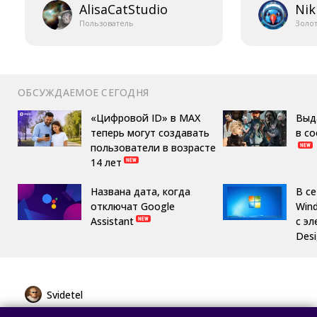
AlisaCatStudio
Nik
Пользователь
Золо
ОБСУЖДАЕМОЕ СЕГОДНЯ
«Цифровой ID» в MAX
Выд
теперь могут создавать
в с
пользователи в возрасте
14 лет
Названа дата, когда
В с
отключат Google
Win
Assistant
с эл
Des
Svidetel