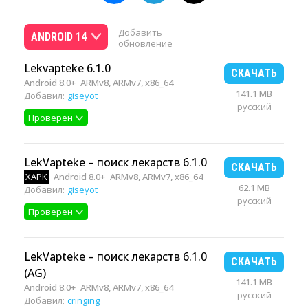
Добавить
ANDROID 14
обновление
Lekvapteke 6.1.0
СКАЧАТЬ
Android 8.0+
ARMv8, ARMv7, x86_64
141.1 MB
Добавил:
giseyot
русский
Проверен
LekVapteke – поиск лекарств 6.1.0
СКАЧАТЬ
XAPK
Android 8.0+
ARMv8, ARMv7, x86_64
62.1 MB
Добавил:
giseyot
русский
Проверен
LekVapteke – поиск лекарств 6.1.0
СКАЧАТЬ
(AG)
141.1 MB
Android 8.0+
ARMv8, ARMv7, x86_64
русский
Добавил:
cringing