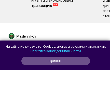
и Famitsu анонсировали
уяз
трансляцию
кри
сис
ста
Maslennikov
Сборная России выиграла 7 золотых
На сайте используются Cookies, системы рекламы и аналитики.
медалей из 8 на Международной
Политика конфиденциальности
олимпиаде по ИИ
Принять