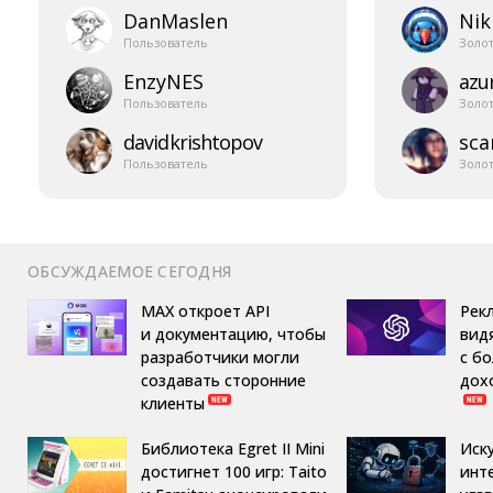
DanMaslen
Nik
Пользователь
Золо
EnzyNES
azur
Пользователь
Золо
davidkrishtopov
sca
Пользователь
Золо
ОБСУЖДАЕМОЕ СЕГОДНЯ
MAX откроет API
Рек
и документацию, чтобы
вид
разработчики могли
с б
создавать сторонние
дох
клиенты
Библиотека Egret II Mini
Иск
достигнет 100 игр: Taito
инт