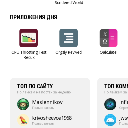
Sundered World
ПРИЛОЖЕНИЯ ДНЯ
CPU Throttling Test
Orgzly Revived
Qalculate!
Redux
ТОП ПО САЙТУ
ТОП КОМ
По лайкам на постах за неделю
По лайкам за
Maslennikov
Infi
Пользователь
Сере
krivosheevoa1968
jw
Пользователь
Поль