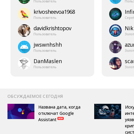
Пользователь
Поль
krivosheevoa1968
Infi
Пользователь
Сере
davidkrishtopov
Nik
Пользователь
Золо
jwswnhshh
azur
Пользователь
Золо
DanMaslen
sca
Пользователь
Золо
ОБСУЖДАЕМОЕ СЕГОДНЯ
Названа дата, когда
Иск
отключат Google
инт
Assistant
уяз
кри
сис