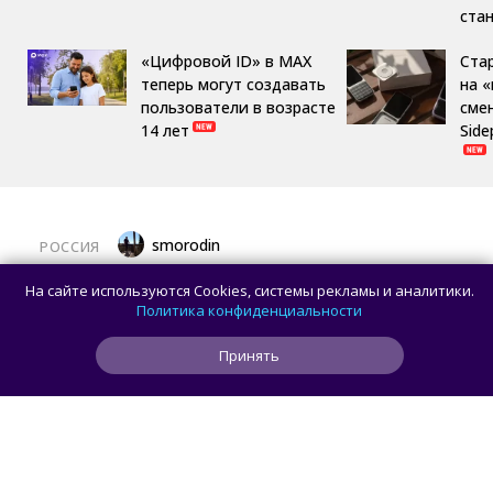
ста
«Цифровой ID» в MAX
Ста
теперь могут создавать
на 
пользователи в возрасте
сме
14 лет
Side
smorodin
РОССИЯ
MAX откроет API и документацию, чтобы
На сайте используются Cookies, системы рекламы и аналитики.
разработчики могли создавать
Политика конфиденциальности
сторонние клиенты
Принять