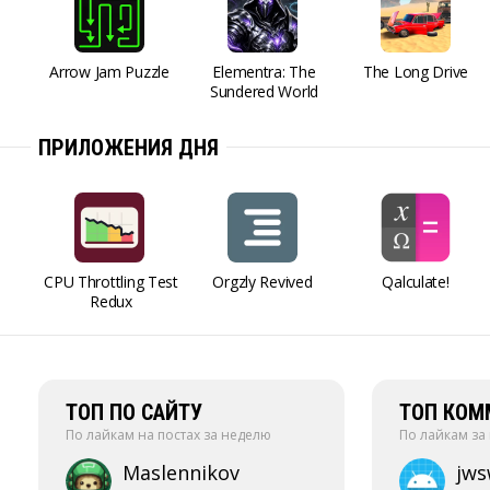
Arrow Jam Puzzle
Elementra: The
The Long Drive
Sundered World
ПРИЛОЖЕНИЯ ДНЯ
CPU Throttling Test
Orgzly Revived
Qalculate!
Redux
ТОП ПО САЙТУ
ТОП КОМ
По лайкам на постах за неделю
По лайкам за
Maslennikov
jw