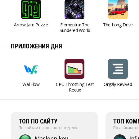
Arrow Jam Puzzle
Elementra: The
The Long Drive
Sundered World
ПРИЛОЖЕНИЯ ДНЯ
WallFlow
CPU Throttling Test
Orgzly Revived
Redux
ТОП ПО САЙТУ
ТОП КОМ
По лайкам на постах за неделю
По лайкам за
Maslennikov
Infi