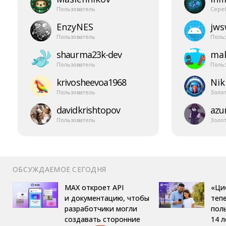
Пользователь
Сере
EnzyNES
jw
Пользователь
Поль
shaurma23k-​dev
mak
Пользователь
Поль
krivosheevoa1968
Nik
Пользователь
Золо
davidkrishtopov
azur
Пользователь
Золо
ОБСУЖДАЕМОЕ СЕГОДНЯ
MAX откроет API
«Ци
и документацию, чтобы
теп
разработчики могли
пол
создавать сторонние
14 л