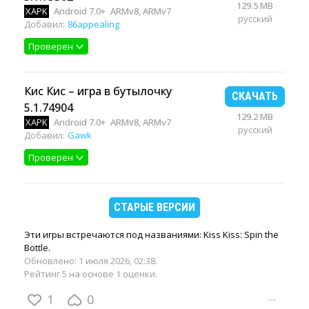
129.5 MB
XAPK
Android 7.0+
ARMv8, ARMv7
русский
Добавил:
86appealing
Проверен
Кис Кис – игра в бутылочку
СКАЧАТЬ
5.1.74904
129.2 MB
XAPK
Android 7.0+
ARMv8, ARMv7
русский
Добавил:
Gawk
Проверен
СТАРЫЕ ВЕРСИИ
Эти игры встречаются под названиями: Kiss Kiss: Spin the
Bottle.
Обновлено:
1 июля 2026, 02:38
.
Рейтинг 5 на основе 1 оценки.
1
0
···