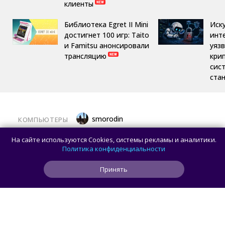
клиенты
Библиотека Egret II Mini
Иск
достигнет 100 игр: Taito
инт
и Famitsu анонсировали
уяз
трансляцию
кри
сис
ста
smorodin
КОМПЬЮТЕРЫ
Половина корпусов для ПК имеют
На сайте используются Cookies, системы рекламы и аналитики.
значительные расхождения в реальных
Политика конфиденциальности
размерах и размерах на бумаге —
Принять
исследование Noctua