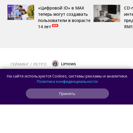
«Цифровой ID» в MAX
CD-
теперь могут создавать
инте
пользователи в возрасте
пре
14 лет
RM1
Limows
ГЕЙМИНГ
/ 
РЕТРО
Коллекционеры, готовьте кошельки: Taito
На сайте используются Cookies, системы рекламы и аналитики.
и Famitsu анонсировали трансляцию
Политика конфиденциальности
о расширении библиотеки аркадной Egret
Принять
II Mini