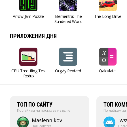
Arrow Jam Puzzle
Elementra: The
The Long Drive
Sundered World
ПРИЛОЖЕНИЯ ДНЯ
CPU Throttling Test
Orgzly Revived
Qalculate!
Redux
ТОП ПО САЙТУ
ТОП КОМ
По лайкам на постах за неделю
По лайкам за
Maslennikov
jw
Пользователь
Поль