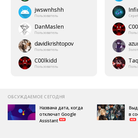
jwswnhshh
Infi
Пользователь
Сере
DanMaslen
C00
Пользователь
Поль
davidkrishtopov
azur
Пользователь
Золо
C00lkidd
Taq
Пользователь
Поль
ОБСУЖДАЕМОЕ СЕГОДНЯ
Названа дата, когда
Выд
отключат Google
в с
Assistant