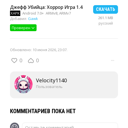
Джефф Убийца: Хоррор Игра 1.4
СКАЧАТЬ
XAPK
Android 7.0+
ARMv8, ARMv7
261.1 MB
Добавил:
Gawk
русский
Проверен
Обновлено:
10 июня 2026, 23:07
.
0
0
···
Velocity1140
Пользователь
КОММЕНТАРИЕВ ПОКА НЕТ
Оставьте комментарий...