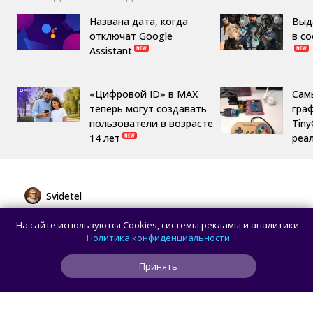
Названа дата, когда
Выд
отключат Google
в с
Assistant
«Цифровой ID» в MAX
Сам
теперь могут создавать
гра
пользователи в возрасте
Tin
14 лет
реа
Svidetel
Huawei представила MatePad Pro 12" 2026
На сайте используются Cookies, системы рекламы и аналитики.
с OLED-дисплеем и батареей 10 400 мА·ч
Политика конфиденциальности
Принять