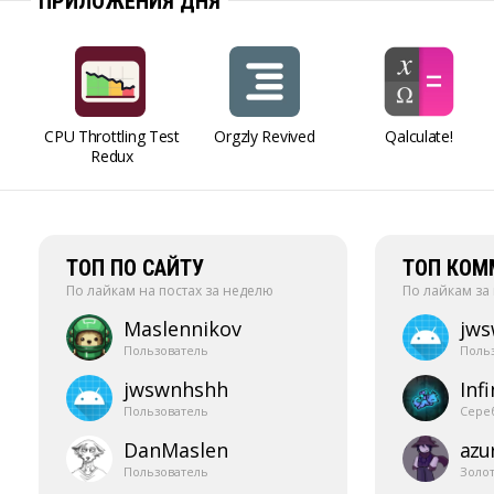
ПРИЛОЖЕНИЯ ДНЯ
CPU Throttling Test
Orgzly Revived
Qalculate!
Redux
ТОП ПО САЙТУ
ТОП КОМ
По лайкам на постах за неделю
По лайкам за
Maslennikov
jw
Пользователь
Поль
jwswnhshh
Infi
Пользователь
Сере
DanMaslen
azur
Пользователь
Золо