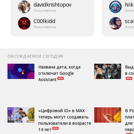
davidkrishtopov
Nik
Пользователь
Золо
C00lkidd
sca
Пользователь
Золо
ОБСУЖДАЕМОЕ СЕГОДНЯ
Названа дата, когда
Выд
отключат Google
в с
Assistant
«Цифровой ID» в MAX
В Р
теперь могут создавать
пла
пользователи в возрасте
для
14 лет
пер