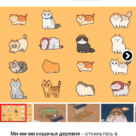
Ми-ми-ми кошачья деревня
– откиньтесь в 