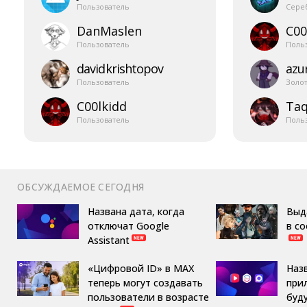
Пользователь
Сере
DanMaslen
C00
Пользователь
Поль
davidkrishtopov
azur
Пользователь
Золо
C00lkidd
Taq
Пользователь
Поль
ОБСУЖДАЕМОЕ СЕГОДНЯ
Названа дата, когда
Выд
отключат Google
в с
Assistant
«Цифровой ID» в MAX
Наз
теперь могут создавать
при
пользователи в возрасте
буд