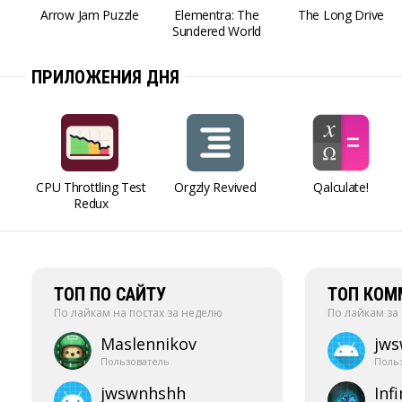
Arrow Jam Puzzle
Elementra: The
The Long Drive
Sundered World
ПРИЛОЖЕНИЯ ДНЯ
CPU Throttling Test
Orgzly Revived
Qalculate!
Redux
ТОП ПО САЙТУ
ТОП КОМ
По лайкам на постах за неделю
По лайкам за
Maslennikov
jw
Пользователь
Поль
jwswnhshh
Infi