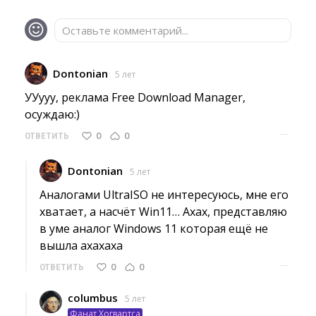
Оставьте комментарий...
Dontonian
5 лет
УУууу, реклама Free Download Manager, 
осуждаю:)
···
0
0
ОТВЕТИТЬ
Dontonian
5 лет
Аналогами UltraISO не интересуюсь, мне его 
хватает, а насчёт Win11… Ахах, представляю
в уме аналог Windows 11 которая ещё не
вышла ахахаха
···
0
0
ОТВЕТИТЬ
columbus
5 лет
Фанат Хогвартса