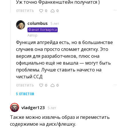
Уж точно Франкенштейн получится ) 
···
0
0
ОТВЕТИТЬ
columbus
5 лет
Фанат Хогвартса
Автор
Функция апгрейда есть, но в большинстве 
случаев она просто сломает десятку. Это
версия для разработчиков, плюс она
официально ещё не вышла — могут быть
проблемы. Лучше ставить начисто на
чистый ССД
···
0
0
ОТВЕТИТЬ
5 ОТВЕТОВ
vladger123
5 лет
Также можно извлечь образ и переместить 
содержимое на диск/флешку.