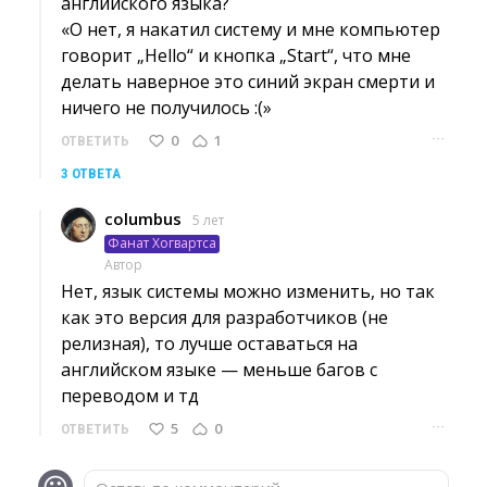
английского языка?
«О нет, я накатил систему и мне компьютер 
говорит „Hello“ и кнопка „Start“, что мне
делать наверное это синий экран смерти и
ничего не получилось :(»
···
0
1
ОТВЕТИТЬ
3 ОТВЕТА
columbus
5 лет
Фанат Хогвартса
Автор
Нет, язык системы можно изменить, но так 
как это версия для разработчиков (не
релизная), то лучше оставаться на
английском языке — меньше багов с
переводом и тд
···
5
0
ОТВЕТИТЬ