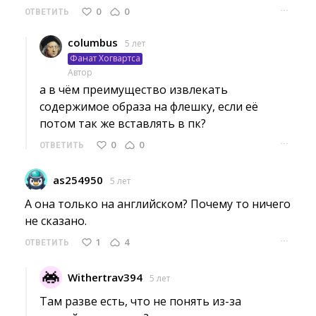
···
0
0
ОТВЕТИТЬ
columbus
5 лет
Фанат Хогвартса
Автор
а в чём преимущество извлекать 
содержимое образа на флешку, если её
потом так же вставлять в пк?
···
0
0
ОТВЕТИТЬ
as254950
5 лет
А она только на английском? Почему то ничего 
не сказано.
···
1
4
ОТВЕТИТЬ
Withertrav394
5 лет
Там разве есть, что не понять из-за 