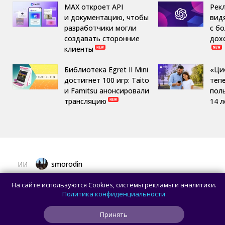
MAX откроет API
Рек
и документацию, чтобы
вид
разработчики могли
с б
создавать сторонние
дох
клиенты
Библиотека Egret II Mini
«Ци
достигнет 100 игр: Taito
теп
и Famitsu анонсировали
пол
трансляцию
14 л
smorodin
ИИ
OpenAI приостановила работу над ИИ-
На сайте используются Cookies, системы рекламы и аналитики.
моделью Astra: всё из-за превышения
Политика конфиденциальности
порога кибербезопасности
Принять