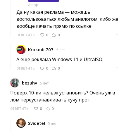
Автор
Да ну какая реклама — можешь 
воспользоваться любым аналогом, либо же
вообще качать прямо по ссылке
···
0
0
ОТВЕТИТЬ
Krokodil707
5 лет
А еще реклама Windows 11 и UltraISO. 
···
0
0
ОТВЕТИТЬ
bezuhv
5 лет
Поверх 10-ки нельзя установить? Очень уж в 
лом переустанавливать кучу прог.
···
0
0
ОТВЕТИТЬ
Svidetel
5 лет