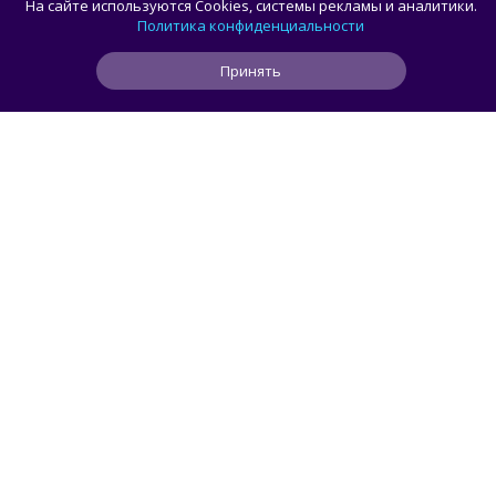
На сайте используются Cookies, системы рекламы и аналитики.
и Famitsu анонсировали трансляцию
Политика конфиденциальности
о расширении библиотеки аркадной Egret
Принять
II Mini
1
1
0
10 ч
ЧИТАТЬ ДАЛЕЕ
Mendeleev
РОССИЯ