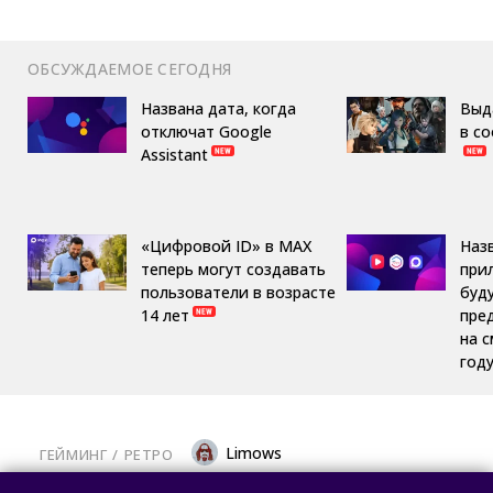
ОБСУЖДАЕМОЕ СЕГОДНЯ
Названа дата, когда
Выд
отключат Google
в с
Assistant
«Цифровой ID» в MAX
Наз
теперь могут создавать
при
пользователи в возрасте
буд
14 лет
пре
на 
год
Limows
ГЕЙМИНГ
/ 
РЕТРО
Коллекционеры, готовьте кошельки: Taito