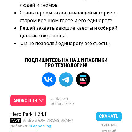
людей и гномов
Стань героем захватывающей истории о
старом военном герое и его единороге
Решай захватывающие квесты и собирай
ценные сокровища...
… и не позволяй единорогу всё съесть!
ПОДПИШИТЕСЬ НА НАШИ ПАБЛИКИ
ПРО ТЕХНОЛОГИИ!
Добавить
ANDROID 14
обновление
Hero Park 1.24.1
СКАЧАТЬ
XAPK
Android 6.0+
ARMv8, ARMv7
121.8 MB
Добавил:
86appealing
русский