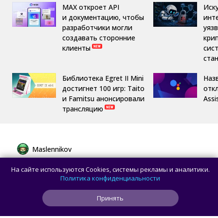
MAX откроет API
Иск
и документацию, чтобы
инт
разработчики могли
уяз
создавать сторонние
кри
клиенты
сис
ста
Библиотека Egret II Mini
Назв
достигнет 100 игр: Taito
отк
и Famitsu анонсировали
Assi
трансляцию
Maslennikov
Сборная России выиграла 7 золотых
На сайте используются Cookies, системы рекламы и аналитики.
медалей из 8 на Международной
Политика конфиденциальности
олимпиаде по ИИ
Принять