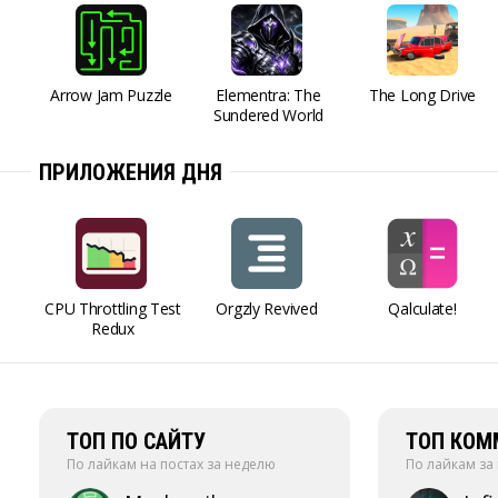
Arrow Jam Puzzle
Elementra: The
The Long Drive
Sundered World
ПРИЛОЖЕНИЯ ДНЯ
CPU Throttling Test
Orgzly Revived
Qalculate!
Redux
ТОП ПО САЙТУ
ТОП КОМ
По лайкам на постах за неделю
По лайкам за