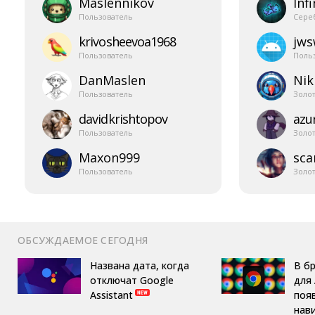
Maslennikov
Infi
Пользователь
Сере
krivosheevoa1968
jw
Пользователь
Поль
DanMaslen
Nik
Пользователь
Золо
davidkrishtopov
azur
Пользователь
Золо
Maxon999
sca
Пользователь
Золо
ОБСУЖДАЕМОЕ СЕГОДНЯ
Названа дата, когда
В б
отключат Google
для 
Assistant
поя
нав