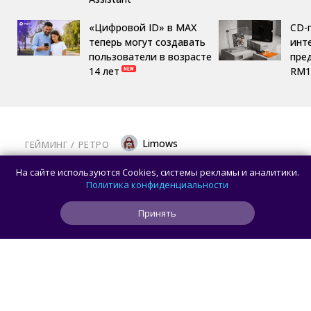
«Цифровой ID» в MAX
CD-
теперь могут создавать
инте
пользователи в возрасте
пре
14 лет
RM1
Limows
ГЕЙМИНГ
/ 
РЕТРО
Коллекционеры, готовьте кошельки: Taito
На сайте используются Cookies, системы рекламы и аналитики.
и Famitsu анонсировали трансляцию
Политика конфиденциальности
о расширении библиотеки аркадной Egret
Принять
II Mini