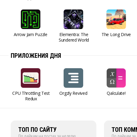
Arrow Jam Puzzle
Elementra: The
The Long Drive
Sundered World
ПРИЛОЖЕНИЯ ДНЯ
CPU Throttling Test
Orgzly Revived
Qalculate!
Redux
ТОП ПО САЙТУ
ТОП КОМ
По лайкам на постах за неделю
По лайкам за