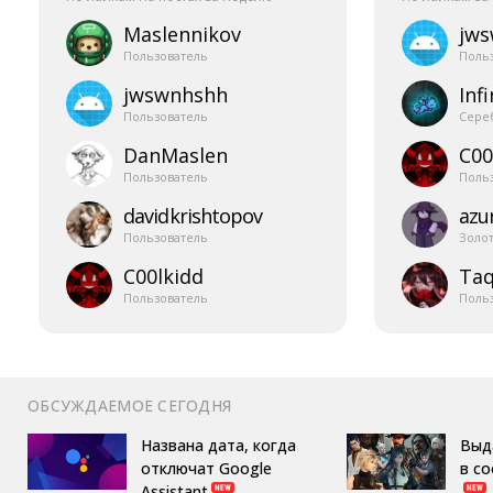
Maslennikov
jw
Пользователь
Поль
jwswnhshh
Infi
Пользователь
Сере
DanMaslen
C00
Пользователь
Поль
davidkrishtopov
azur
Пользователь
Золо
C00lkidd
Taq
Пользователь
Поль
ОБСУЖДАЕМОЕ СЕГОДНЯ
Названа дата, когда
Выд
отключат Google
в с
Assistant