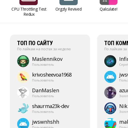
CPU Throttling Test
Orgzly Revived
Qalculate!
Redux
ТОП ПО САЙТУ
ТОП КОМ
По лайкам на постах за неделю
По лайкам за
Maslennikov
Infi
Пользователь
Сере
krivosheevoa1968
jw
Пользователь
Поль
DanMaslen
azur
Пользователь
Золо
shaurma23k-​dev
Nik
Пользователь
Золо
jwswnhshh
mak
Пользователь
Поль