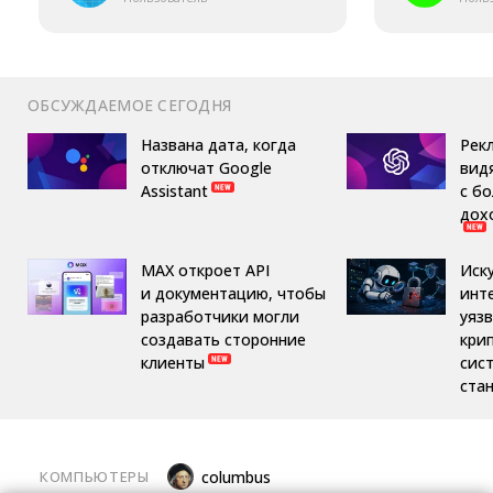
ОБСУЖДАЕМОЕ СЕГОДНЯ
Названа дата, когда
Рек
отключат Google
вид
Assistant
с б
дох
MAX откроет API
Иск
и документацию, чтобы
инт
разработчики могли
уяз
создавать сторонние
кри
клиенты
сис
ста
КОМПЬЮТЕРЫ
columbus