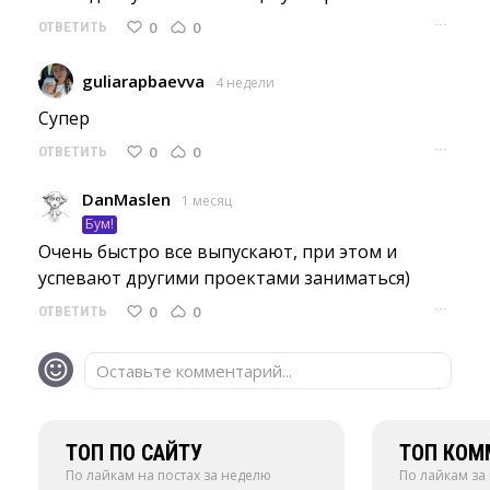
···
0
0
ОТВЕТИТЬ
guliarapbaevva
4 недели
Супер 
···
0
0
ОТВЕТИТЬ
DanMaslen
1 месяц
Бум!
Очень быстро все выпускают, при этом и 
успевают другими проектами заниматься)
···
0
0
ОТВЕТИТЬ
Оставьте комментарий...
ТОП ПО САЙТУ
ТОП КОМ
По лайкам на постах за неделю
По лайкам за