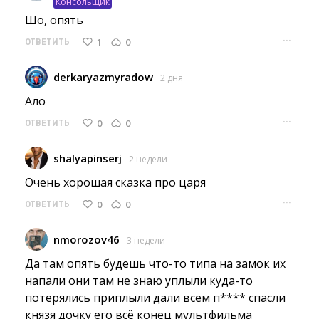
Консольщик
Шо, опять 
···
1
0
ОТВЕТИТЬ
derkaryazmyradow
2 дня
Ало 
···
0
0
ОТВЕТИТЬ
shalyapinserj
2 недели
Очень хорошая сказка про царя 
···
0
0
ОТВЕТИТЬ
nmorozov46
3 недели
Да там опять будешь что-то типа на замок их 
напали они там не знаю уплыли куда-то
потерялись приплыли дали всем п**** спасли
князя дочку его всё конец мультфильма