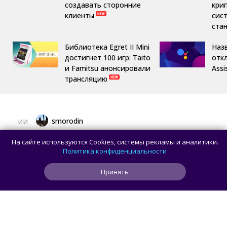
создавать сторонние
кри
клиенты
сис
ста
Библиотека Egret II Mini
Назв
достигнет 100 игр: Taito
отк
и Famitsu анонсировали
Assi
трансляцию
smorodin
ИИ
OpenAI приостановила работу над ИИ-
На сайте используются Cookies, системы рекламы и аналитики.
моделью Astra: всё из-за превышения
Политика конфиденциальности
порога кибербезопасности
Принять