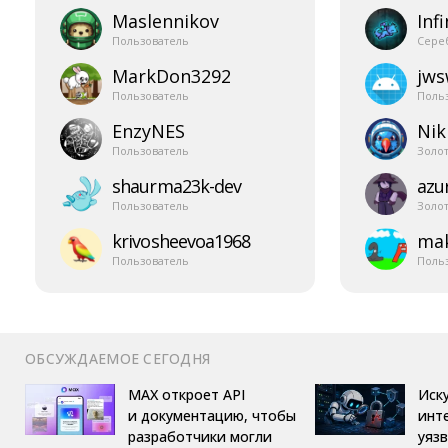
Maslennikov
Infi
Пользователь
Сере
MarkDon3292
jw
Пользователь
Поль
EnzyNES
Nik
Пользователь
Золо
shaurma23k-​dev
azur
Пользователь
Золо
krivosheevoa1968
mak
Пользователь
Поль
ОБСУЖДАЕМОЕ СЕГОДНЯ
MAX откроет API
Иск
и документацию, чтобы
инт
разработчики могли
уяз