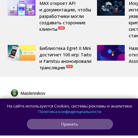
MAX откроет API
Иск
и документацию, чтобы
инт
разработчики могли
уяз
создавать сторонние
кри
клиенты
сис
ста
Библиотека Egret II Mini
Назв
достигнет 100 игр: Taito
отк
и Famitsu анонсировали
Assi
трансляцию
Maslennikov
Сборная России выиграла 7 золотых
На сайте используются Cookies, системы рекламы и аналитики.
медалей из 8 на Международной
Политика конфиденциальности
олимпиаде по ИИ
Принять