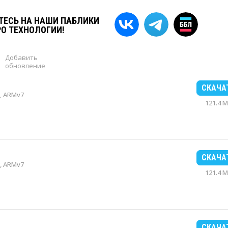
ЕСЬ НА НАШИ ПАБЛИКИ
РО ТЕХНОЛОГИИ!
Добавить
обновление
СКАЧА
, ARMv7
121.4 
СКАЧА
, ARMv7
121.4 
СКАЧА