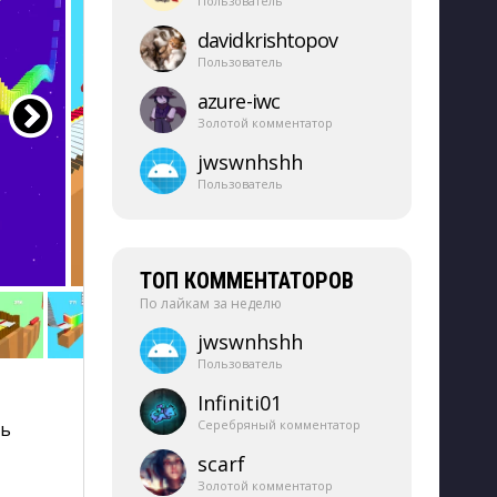
Пользователь
davidkrishtopov
Пользователь
azure-​iwc
Золотой комментатор
jwswnhshh
Пользователь
ТОП КОММЕНТАТОРОВ
По лайкам за неделю
jwswnhshh
Пользователь
Infiniti01
Серебряный комментатор
ть
scarf
Золотой комментатор