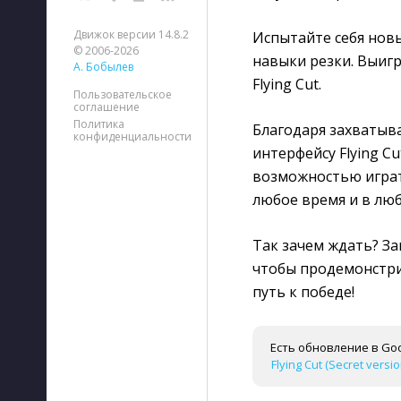
Движок версии 14.8.2
Испытайте себя нов
© 2006-2026
навыки резки. Выиг
А. Бобылев
Flying Cut.
Пользовательское
соглашение
Политика
Благодаря захватыв
конфиденциальности
интерфейсу Flying Cu
возможностью играт
любое время и в люб
Так зачем ждать? Заг
чтобы продемонстри
путь к победе!
Есть обновление в Goo
Flying Cut (Secret versi