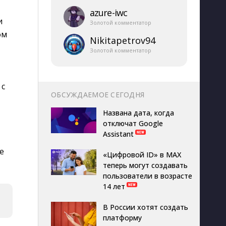
azure-​iwc
и
Золотой комментатор
ом
Nikitapetrov94
Золотой комментатор
 с
ОБСУЖДАЕМОЕ СЕГОДНЯ
Названа дата, когда
отключат Google
Assistant
е
«Цифровой ID» в MAX
теперь могут создавать
пользователи в возрасте
14 лет
В России хотят создать
платформу