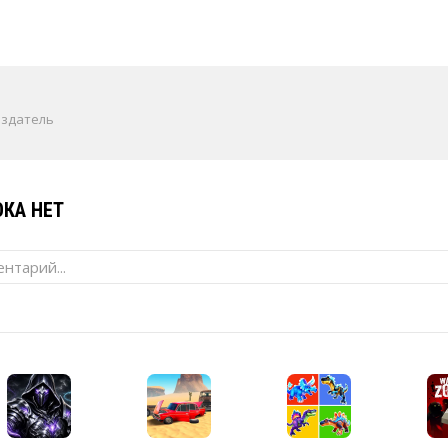
издатель
КА НЕТ
нтарий...