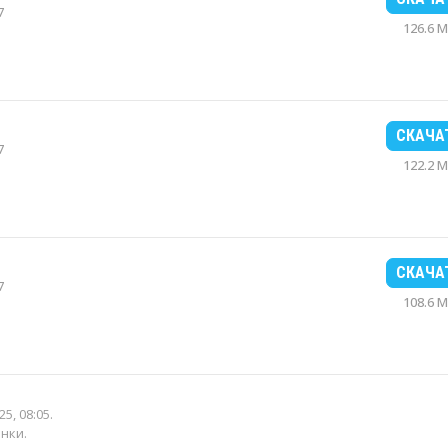
7
126.6 
СКАЧА
7
122.2 
СКАЧА
7
108.6 
25, 08:05
.
енки.