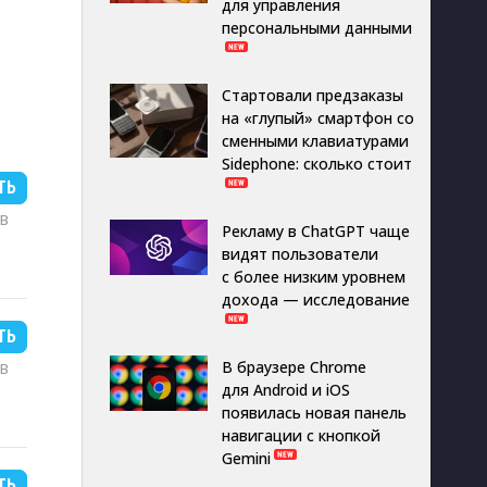
для управления
персональными данными
Стартовали предзаказы
на «глупый» смартфон со
сменными клавиатурами
Sidephone: сколько стоит
ТЬ
MB
Рекламу в ChatGPT чаще
видят пользователи
с более низким уровнем
дохода — исследование
ТЬ
В браузере Chrome
MB
для Android и iOS
появилась новая панель
навигации с кнопкой
Gemini
ТЬ