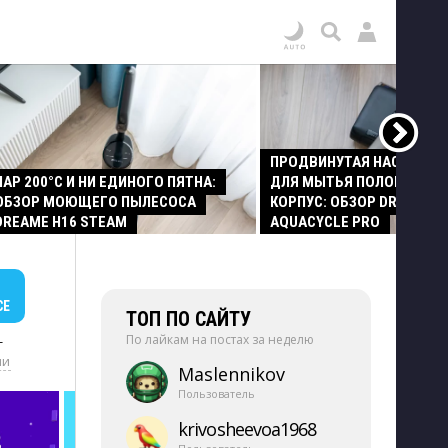
ПРОДВИНУТАЯ НАСАДКА
ПАР 200°C И НИ ЕДИНОГО ПЯТНА:
ДЛЯ МЫТЬЯ ПОЛОВ И СТ
ОБЗОР МОЮЩЕГО ПЫЛЕСОСА
КОРПУС: ОБЗОР DREAME Z
DREAME H16 STEAM
AQUACYCLE PRO
СЕ
ТОП ПО САЙТУ
По лайкам на постах за неделю
+
ии
Maslennikov
Пользователь
krivosheevoa1968