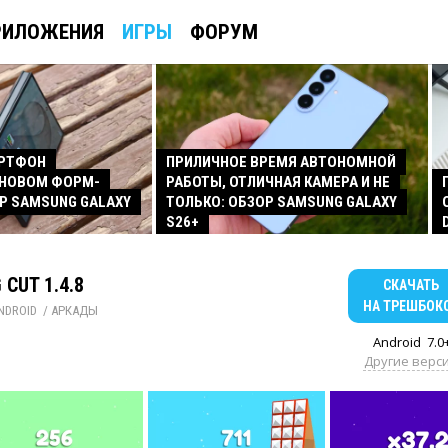
РИЛОЖЕНИЯ
ИГРЫ
ФОРУМ
АРТФОН
ПРИЛИЧНОЕ ВРЕМЯ АВТОНОМНОЙ
 НОВОМ ФОРМ-
РАБОТЫ, ОТЛИЧНАЯ КАМЕРА И НЕ
Р SAMSUNG GALAXY
ТОЛЬКО: ОБЗОР SAMSUNG GALAXY
S26+
 CUT 1.4.8
СКАЧАТЬ
НА ТРЕШБОК
NDROID
/ 
АРКАДЫ
Android
7.0
Другие верс