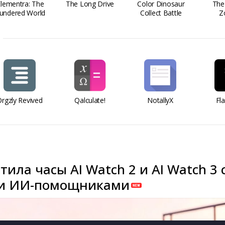
Elementra: The
The Long Drive
Color Dinosaur
The
undered World
Collect Battle
Z
rgzly Revived
Qalculate!
NotallyX
Fl
тила часы AI Watch 2 и AI Watch 3 
и ИИ-помощниками