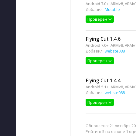
Android 7.0+
ARMv8, ARMv
Добавил:
Mutable
Проверен
Flying Cut 1.4.6
Android 7.0+
ARMv8, ARMv
Добавил:
webste088
Проверен
Flying Cut 1.4.4
Android 5.1+
ARMv8, ARMv
Добавил:
webste088
Проверен
Обновлено:
21 октября 20
Рейтинг 5 на основе 1 оц