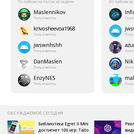
По лайкам на постах за неделю
По лайкам за
Maslennikov
Infi
Пользователь
Сере
krivosheevoa1968
jw
Пользователь
Поль
jwswnhshh
azur
Пользователь
Золо
DanMaslen
Nik
Пользователь
Золо
EnzyNES
mak
Пользователь
Поль
ОБСУЖДАЕМОЕ СЕГОДНЯ
Библиотека Egret II Mini
Рек
достигнет 100 игр: Taito
вид