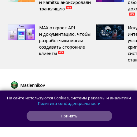
и Famitsu анонсировали
с б
трансляцию
дох
MAX откроет API
Иск
и документацию, чтобы
инт
разработчики могли
уяз
создавать сторонние
кри
клиенты
сис
ста
Maslennikov
Сборная России выиграла 7 золотых
На сайте используются Cookies, системы рекламы и аналитики.
медалей из 8 на Международной
Политика конфиденциальности
олимпиаде по ИИ
Принять