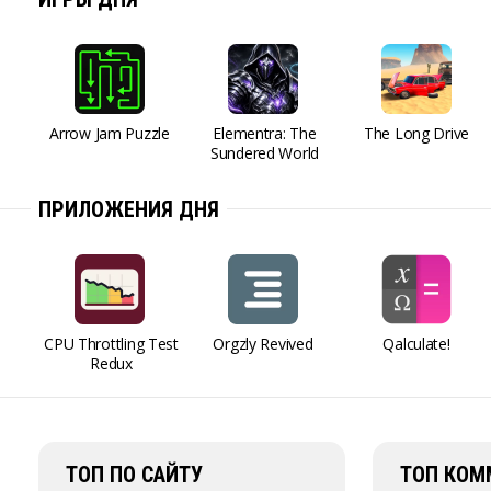
Arrow Jam Puzzle
Elementra: The
The Long Drive
Sundered World
ПРИЛОЖЕНИЯ ДНЯ
CPU Throttling Test
Orgzly Revived
Qalculate!
Redux
ТОП ПО САЙТУ
ТОП КОМ