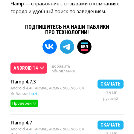
Flamp
— справочник с отзывами о компаниях 
города и удобный поиск по заведениям.
ПОДПИШИТЕСЬ НА НАШИ ПАБЛИКИ
ПРО ТЕХНОЛОГИИ!
Добавить
ANDROID 14
обновление
Flamp 4.7.3
СКАЧАТЬ
Android 4.4+
ARMv8, ARMv7, x86, x86_64
13.9 MB
Добавил:
hazi
русский
Проверен
Flamp 4.7
СКАЧАТЬ
Android 4.4+
ARMv8, ARMv7, x86, x86_64
13.4 MB