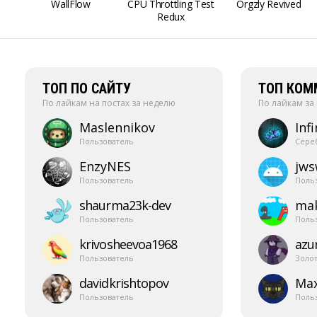
WallFlow
CPU Throttling Test
Orgzly Revived
Redux
ТОП ПО САЙТУ
ТОП КОМ
По лайкам на постах за неделю
По лайкам за
Maslennikov
Infi
Пользователь
Сере
EnzyNES
jw
Пользователь
Поль
shaurma23k-​dev
mak
Пользователь
Поль
krivosheevoa1968
azur
Пользователь
Золо
davidkrishtopov
Ma
Пользователь
Поль