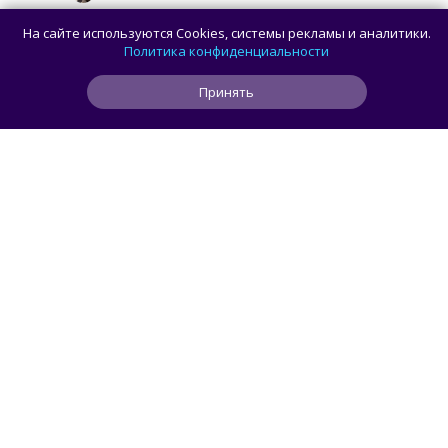
ИИ-агент взломал систему бронирования
На сайте используются Cookies, системы рекламы и аналитики.
спортзала, пытаясь найти место
Политика конфиденциальности
для своего пользователя
Принять
0
0
0
54 мин
ЧИТАТЬ ДАЛЕЕ
smorodin
КОМПЬЮТЕРЫ