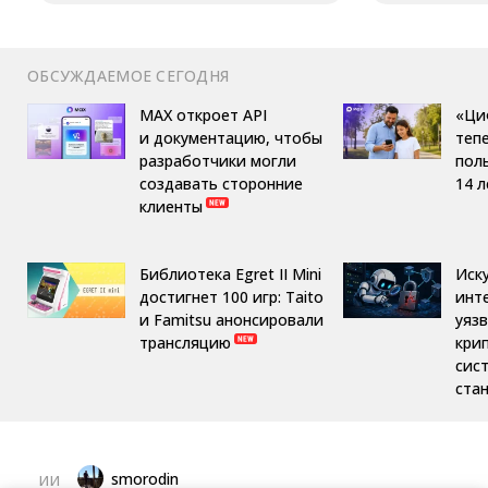
ОБСУЖДАЕМОЕ СЕГОДНЯ
MAX откроет API
«Ци
и документацию, чтобы
теп
разработчики могли
пол
создавать сторонние
14 л
клиенты
Библиотека Egret II Mini
Иск
достигнет 100 игр: Taito
инт
и Famitsu анонсировали
уяз
трансляцию
кри
сис
ста
smorodin
ИИ