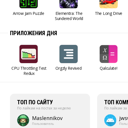
Arrow Jam Puzzle
Elementra: The
The Long Drive
Sundered World
ПРИЛОЖЕНИЯ ДНЯ
CPU Throttling Test
Orgzly Revived
Qalculate!
Redux
ТОП ПО САЙТУ
ТОП КОМ
По лайкам на постах за неделю
По лайкам за
Maslennikov
jw
Пользователь
Поль