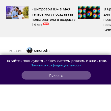
«Цифровой ID» в MAX
В б
теперь могут создавать
для 
пользователи в возрасте
поя
14 лет
нав
Gemi
smorodin
РОССИЯ
MAX откроет API и документацию, чтобы
На сайте используются Cookies, системы рекламы и аналитики.
разработчики могли создавать
Политика конфиденциальности
сторонние клиенты
Принять