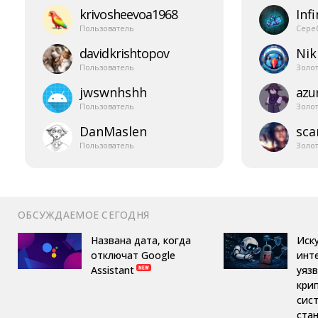
krivosheevoa1968
Infi
Пользователь
Сере
davidkrishtopov
Nik
Пользователь
Золо
jwswnhshh
azur
Пользователь
Золо
DanMaslen
sca
Пользователь
Золо
ОБСУЖДАЕМОЕ СЕГОДНЯ
Названа дата, когда
Иск
отключат Google
инт
Assistant
уяз
кри
сис
ста