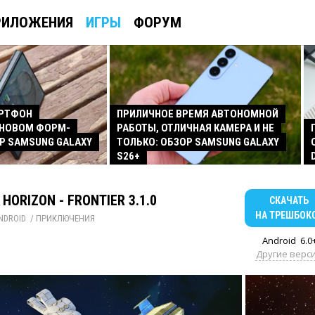
РИЛОЖЕНИЯ
ИГРЫ
ФОРУМ
АРТФОН
ПРИЛИЧНОЕ ВРЕМЯ АВТОНОМНОЙ
 НОВОМ ФОРМ-
РАБОТЫ, ОТЛИЧНАЯ КАМЕРА И НЕ
Р SAMSUNG GALAXY
ТОЛЬКО: ОБЗОР SAMSUNG GALAXY
S26+
 HORIZON - FRONTIER 3.1.0
СКАЧАТЬ
НА ТРЕШБОК
NDROID
/ 
ПРИКЛЮЧЕНИЯ
Android
6.0
Другие верс