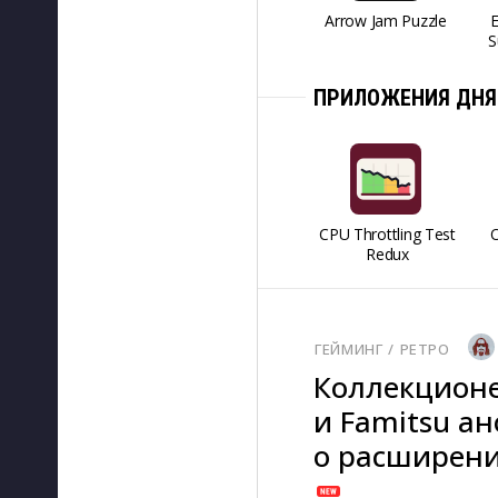
Arrow Jam Puzzle
S
ПРИЛОЖЕНИЯ ДНЯ
CPU Throttling Test
O
Redux
ГЕЙМИНГ
/ 
РЕТРО
Коллекционе
и Famitsu а
о расширении