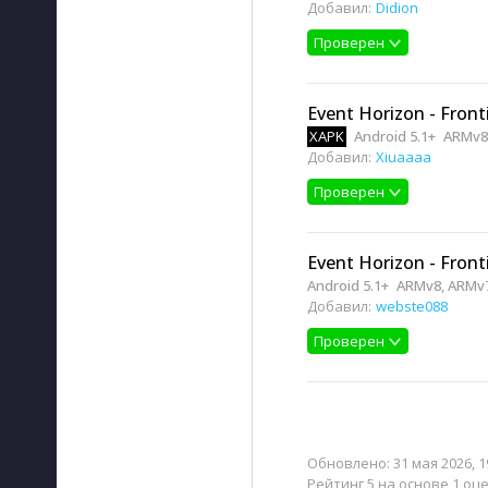
Добавил:
Didion
Проверен
Event Horizon - Fronti
XAPK
Android 5.1+
ARMv8
Добавил:
Xiuaaaa
Проверен
Event Horizon - Fronti
Android 5.1+
ARMv8, ARMv
Добавил:
webste088
Проверен
Обновлено:
31 мая 2026, 1
Рейтинг 5 на основе 1 оц