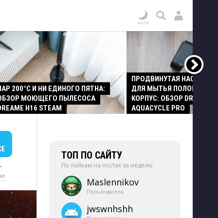
ПРОДВИНУТАЯ НАСАДКА
ПАР 200°C И НИ ЕДИНОГО ПЯТНА:
ДЛЯ МЫТЬЯ ПОЛОВ И СТ
ОБЗОР МОЮЩЕГО ПЫЛЕСОСА
КОРПУС: ОБЗОР DREAME Z
DREAME H16 STEAM
AQUACYCLE PRO
СЕ
ТОП ПО САЙТУ
По лайкам на постах за неделю
+
ии
Maslennikov
Пользователь
jwswnhshh