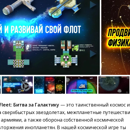
Fleet: Битва за Галактику
— это таинственный космос и 
а сверхбыстрых звездолетах, межпланетные путешестви
 армиями, а также оборона собственной космической
вторжения инопланетян. В нашей космической игре ты