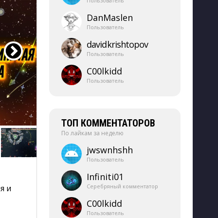
Пользователь
DanMaslen
Пользователь
davidkrishtopov
Пользователь
C00lkidd
Пользователь
ТОП КОММЕНТАТОРОВ
По лайкам за неделю
jwswnhshh
Пользователь
Infiniti01
Серебряный комментатор
я и
C00lkidd
Пользователь