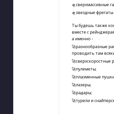
🛸сверхмассивные г
🛸звездные фрегаты 
Ты будешь также ко
вместе с рейнджерам
а именно -
🚀разнообразные ра
проводить там всяк
🚀сверхскоростные р
🚀пулеметы;
🚀плазменные пушки
🚀лазеры;
🚀радары;
🚀турели и снайперс