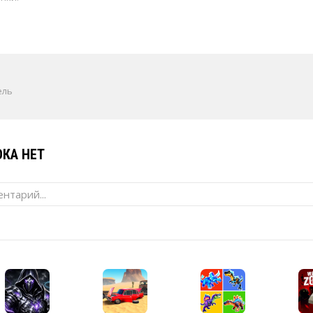
ель
КА НЕТ
нтарий...