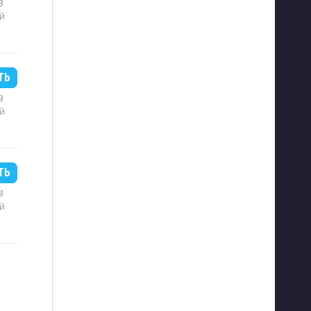
B
й
ТЬ
B
й
ТЬ
B
й