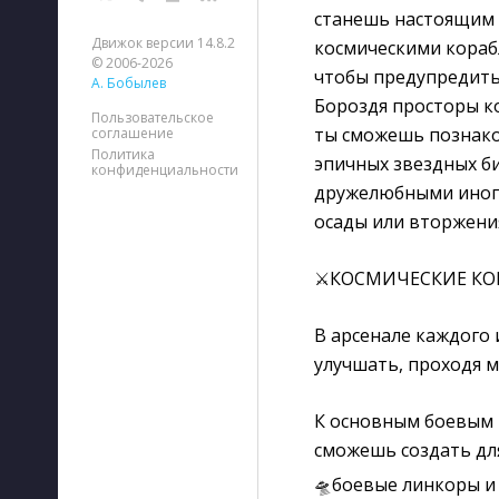
станешь настоящим 
Движок версии 14.8.2
космическими кораб
© 2006-2026
чтобы предупредить 
А. Бобылев
Бороздя просторы ко
Пользовательское
ты сможешь познаком
соглашение
Политика
эпичных звездных би
конфиденциальности
дружелюбными инопл
осады или вторжения
⚔КОСМИЧЕСКИЕ КОР
В арсенале каждого
улучшать, проходя м
К основным боевым м
сможешь создать для
🛸боевые линкоры и 