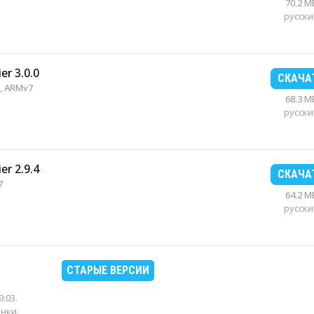
70.2 M
русски
er 3.0.0
СКАЧА
, ARMv7
68.3 M
русски
er 2.9.4
СКАЧА
7
64.2 M
русски
СТАРЫЕ ВЕРСИИ
9:03
.
енки.