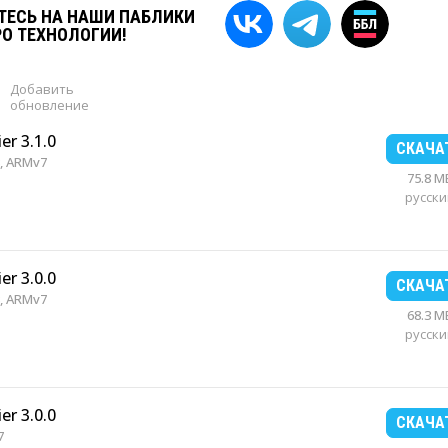
ЕСЬ НА НАШИ ПАБЛИКИ
РО ТЕХНОЛОГИИ!
Добавить
обновление
er 3.1.0
СКАЧА
, ARMv7
75.8 M
русски
er 3.0.0
СКАЧА
, ARMv7
68.3 M
русски
er 3.0.0
СКАЧА
7