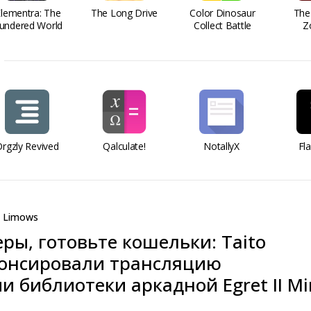
Elementra: The
The Long Drive
Color Dinosaur
The
undered World
Collect Battle
Z
rgzly Revived
Qalculate!
NotallyX
Fl
Limows
ры, готовьте кошельки: Taito
нонсировали трансляцию
 библиотеки аркадной Egret II Mi