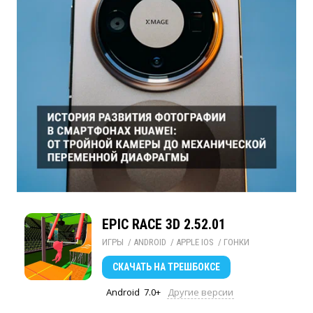
EPIC RACE 3D 2.52.01
ИГРЫ
/ 
ANDROID
/ 
APPLE IOS
/ 
ГОНКИ
СКАЧАТЬ
НА ТРЕШБОКСЕ
Android
7.0+
Другие версии