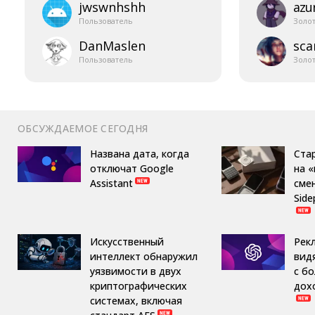
jwswnhshh
azur
Пользователь
Золо
DanMaslen
sca
Пользователь
Золо
ОБСУЖДАЕМОЕ СЕГОДНЯ
Названа дата, когда
Ста
отключат Google
на 
Assistant
сме
Side
Искусственный
Рек
интеллект обнаружил
вид
уязвимости в двух
с б
криптографических
дох
системах, включая