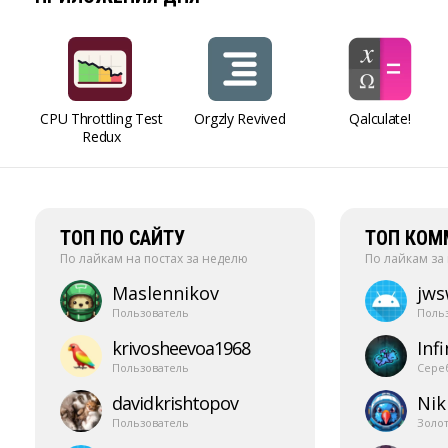
CPU Throttling Test
Orgzly Revived
Qalculate!
Redux
ТОП ПО САЙТУ
ТОП КОМ
По лайкам на постах за неделю
По лайкам за
Maslennikov
jw
Пользователь
Поль
krivosheevoa1968
Infi
Пользователь
Сере
davidkrishtopov
Nik
Пользователь
Золо