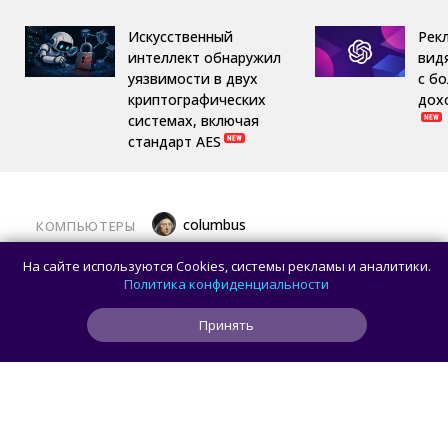
Искусственный
Рек
интеллект обнаружил
вид
уязвимости в двух
с б
криптографических
дох
системах, включая
стандарт AES
columbus
КОМПЬЮТЕРЫ
Какой ПК собрать в августе 2026 года:
На сайте используются Cookies, системы рекламы и аналитики.
лучшие игровые сборки от 59 100 рублей
Политика конфиденциальности
Принять