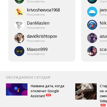
Пользователь
Сере
krivosheevoa1968
jw
Пользователь
Поль
DanMaslen
Nik
Пользователь
Золо
davidkrishtopov
azur
Пользователь
Золо
Maxon999
sca
Пользователь
Золо
ОБСУЖДАЕМОЕ СЕГОДНЯ
Названа дата, когда
Ста
отключат Google
на 
Assistant
сме
Side