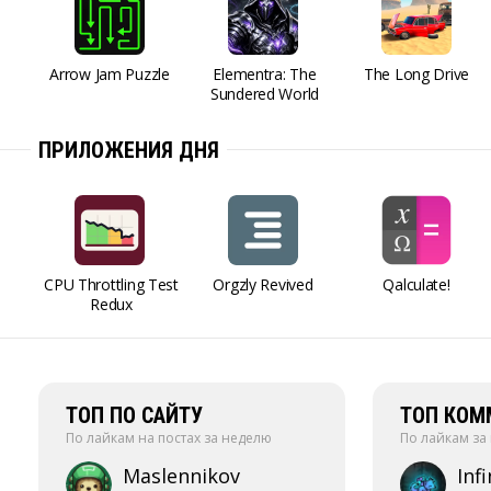
Arrow Jam Puzzle
Elementra: The
The Long Drive
Sundered World
ПРИЛОЖЕНИЯ ДНЯ
CPU Throttling Test
Orgzly Revived
Qalculate!
Redux
ТОП ПО САЙТУ
ТОП КОМ
По лайкам на постах за неделю
По лайкам за
Maslennikov
Infi