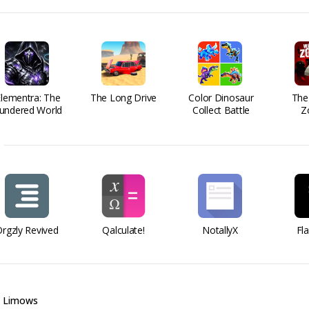
Elementra: The
The Long Drive
Color Dinosaur
The
undered World
Collect Battle
Z
rgzly Revived
Qalculate!
NotallyX
Fl
Limows