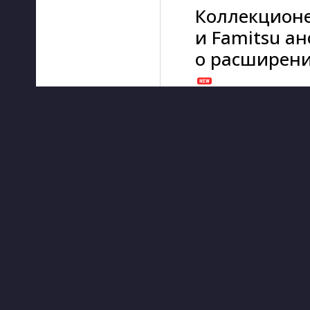
Коллекционе
и Famitsu а
о расширении