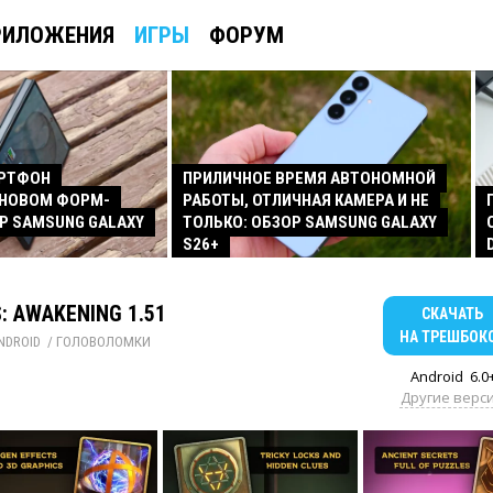
РИЛОЖЕНИЯ
ИГРЫ
ФОРУМ
АРТФОН
ПРИЛИЧНОЕ ВРЕМЯ АВТОНОМНОЙ
 НОВОМ ФОРМ-
РАБОТЫ, ОТЛИЧНАЯ КАМЕРА И НЕ
Р SAMSUNG GALAXY
ТОЛЬКО: ОБЗОР SAMSUNG GALAXY
S26+
: AWAKENING 1.51
СКАЧАТЬ
НА ТРЕШБОК
NDROID
/ 
ГОЛОВОЛОМКИ
Android
6.0
Другие верс