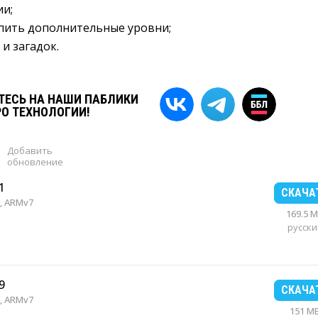
ии;
пить дополнительные уровни;
и загадок.
ЕСЬ НА НАШИ ПАБЛИКИ
РО ТЕХНОЛОГИИ!
Добавить
обновление
1
СКАЧА
, ARMv7
169.5 
русски
9
СКАЧА
, ARMv7
151 M