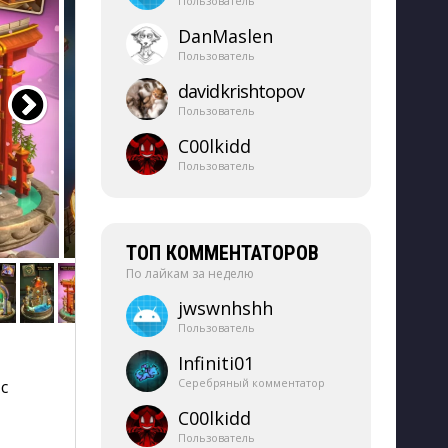
Пользователь
DanMaslen
Пользователь
davidkrishtopov
Пользователь
C00lkidd
Пользователь
ТОП КОММЕНТАТОРОВ
По лайкам за неделю
jwswnhshh
Пользователь
Infiniti01
Серебряный комментатор
с
C00lkidd
Пользователь