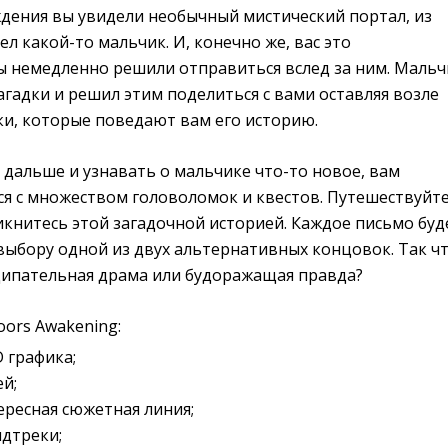
ждения вы увидели необычный мистический портал, из
ел какой-то мальчик. И, конечно же, вас это
вы немедленно решили отправиться вслед за ним. Мальч
агадки и решил этим поделиться с вами оставляя возле
ки, которые поведают вам его историю.
дальше и узнавать о мальчике что-то новое, вам
ся с множеством головоломок и квестов. Путешествуйт
книтесь этой загадочной историей. Каждое письмо буд
выбору одной из двух альтернативных концовок. Так ч
щипательная драма или будоражащая правда?
ors Awakening:
 графика;
й;
ресная сюжетная линия;
дтреки;