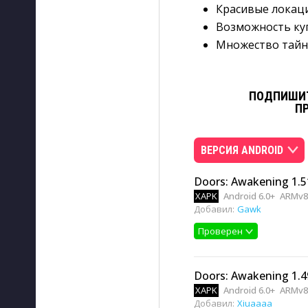
Красивые локац
Возможность ку
Множество тайн 
ПОДПИШИТ
П
ВЕРСИЯ ANDROID
Doors: Awakening 1.5
XAPK
Android 6.0+
ARMv8
Добавил:
Gawk
Проверен
Doors: Awakening 1.4
XAPK
Android 6.0+
ARMv8
Добавил:
Xiuaaaa