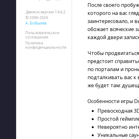
После своего пробу
Движок версии 14.8.2
которого на вас гляд
© 2006-2026
заинтересовало, и 
А. Бобылев
обожает всяческие з
Пользовательское
каждой двери запис
соглашение
Политика
конфиденциальности
Чтобы продвигаться 
предстоит справить
по порталам и прони
подталкивать вас к 
же будет там: душе
Особенности игры Do
Превосходная 3D
Простой геймпле
Невероятно инте
Уникальные саун