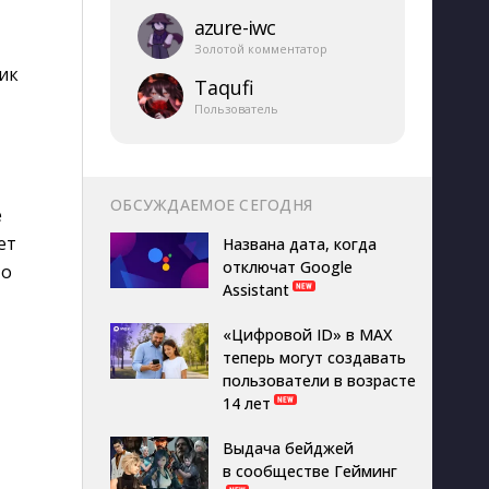
azure-​iwc
Золотой комментатор
ик
Taqufi
Пользователь
ОБСУЖДАЕМОЕ СЕГОДНЯ
е
ет
Названа дата, когда
отключат Google
то
Assistant
«Цифровой ID» в MAX
теперь могут создавать
пользователи в возрасте
14 лет
Выдача бейджей
в сообществе Гейминг