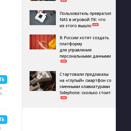
Пользователь превратил
NAS в игровой ПК: что
из этого вышло
В России хотят создать
платформу
для управления
персональными данными
Стартовали предзаказы
ТЬ
на «глупый» смартфон со
сменными клавиатурами
MB
Sidephone: сколько стоит
й
ТЬ
B