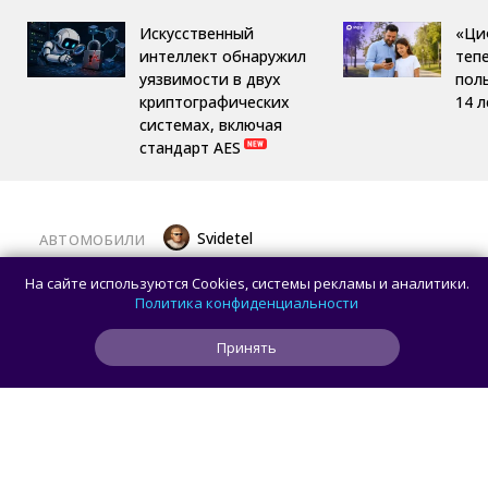
Искусственный
«Ци
интеллект обнаружил
теп
уязвимости в двух
пол
криптографических
14 л
системах, включая
стандарт AES
Svidetel
АВТОМОБИЛИ
В России стартовали продажи
На сайте используются Cookies, системы рекламы и аналитики.
гибридного TANK 400 «Техно
Политика конфиденциальности
Премиум» — цены и комплектации
Принять