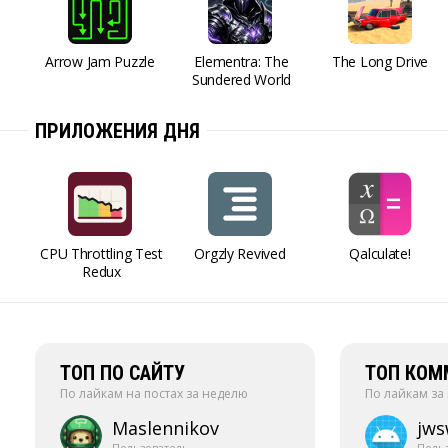
Arrow Jam Puzzle
Elementra: The
The Long Drive
Sundered World
ПРИЛОЖЕНИЯ ДНЯ
CPU Throttling Test
Orgzly Revived
Qalculate!
Redux
ТОП ПО САЙТУ
ТОП КОМ
По лайкам на постах за неделю
По лайкам за
Maslennikov
jw
Пользователь
Поль