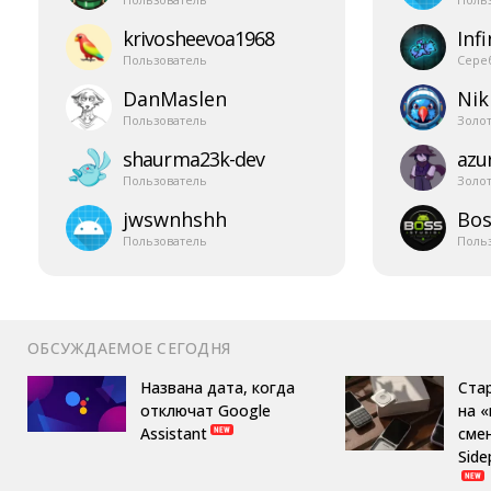
krivosheevoa1968
Infi
Пользователь
Сере
DanMaslen
Nik
Пользователь
Золо
shaurma23k-​dev
azur
Пользователь
Золо
jwswnhshh
Bos
Пользователь
Поль
ОБСУЖДАЕМОЕ СЕГОДНЯ
Названа дата, когда
Ста
отключат Google
на 
Assistant
сме
Side