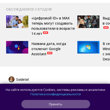
ОБСУЖДАЕМОЕ СЕГОДНЯ
«Цифровой ID» в MAX
Выд
теперь могут создавать
в с
пользователи в возрасте
14 лет
Названа дата, когда
В с
отключат Google
Win
Assistant
с эл
Des
Svidetel
Huawei представила MatePad Pro 12" 2026
На сайте используются Cookies, системы рекламы и аналитики.
с OLED-дисплеем и батареей 10 400 мА·ч
Политика конфиденциальности
Принять