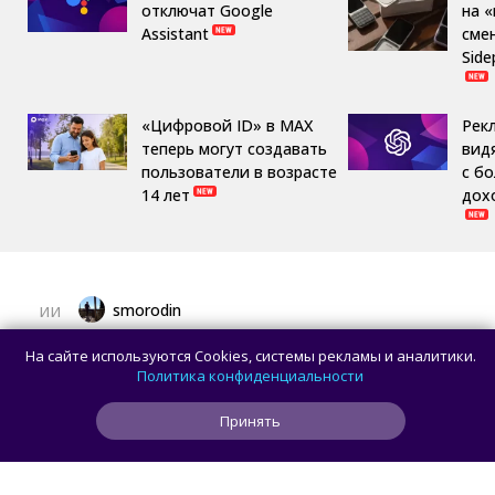
отключат Google
на 
Assistant
сме
Side
«Цифровой ID» в MAX
Рек
теперь могут создавать
вид
пользователи в возрасте
с б
14 лет
дох
smorodin
ИИ
Искусственный интеллект обнаружил
На сайте используются Cookies, системы рекламы и аналитики.
уязвимости в двух криптографических
Политика конфиденциальности
системах, включая стандарт AES
Принять