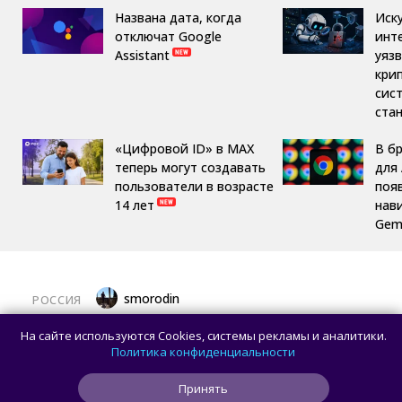
Названа дата, когда
Иск
отключат Google
инт
Assistant
уяз
кри
сис
ста
«Цифровой ID» в MAX
В б
теперь могут создавать
для 
пользователи в возрасте
поя
14 лет
нав
Gemi
smorodin
РОССИЯ
MAX откроет API и документацию, чтобы
На сайте используются Cookies, системы рекламы и аналитики.
разработчики могли создавать
Политика конфиденциальности
сторонние клиенты
Принять