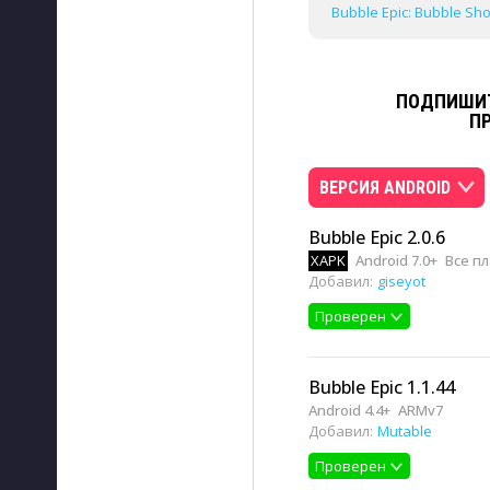
Bubble Epic: Bubble Sho
ПОДПИШИТ
П
ВЕРСИЯ ANDROID
Bubble Epic 2.0.6
XAPK
Android 7.0+
Все п
Добавил:
giseyot
Проверен
Bubble Epic 1.1.44
Android 4.4+
ARMv7
Добавил:
Mutable
Проверен