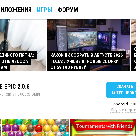
РИЛОЖЕНИЯ
ИГРЫ
ФОРУМ
 ЕДИНОГО ПЯТНА:
КАКОЙ ПК СОБРАТЬ В АВГУСТЕ 2026
ГО ПЫЛЕСОСА
ГОДА: ЛУЧШИЕ ИГРОВЫЕ СБОРКИ
EAM
ОТ 59 100 РУБЛЕЙ
 EPIC 2.0.6
СКАЧАТЬ
НА ТРЕШБОК
NDROID
/ 
ГОЛОВОЛОМКИ
Android
7.0
Другие верс