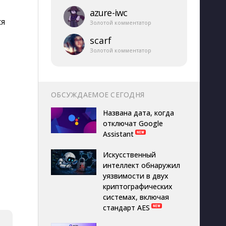
azure-​iwc
ся
Золотой комментатор
scarf
Золотой комментатор
ОБСУЖДАЕМОЕ СЕГОДНЯ
Названа дата, когда
отключат Google
Assistant
Искусственный
интеллект обнаружил
уязвимости в двух
криптографических
системах, включая
стандарт AES