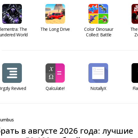
Elementra: The
The Long Drive
Color Dinosaur
The
undered World
Collect Battle
Z
rgzly Revived
Qalculate!
NotallyX
Fl
lumbus
рать в августе 2026 года: лучшие