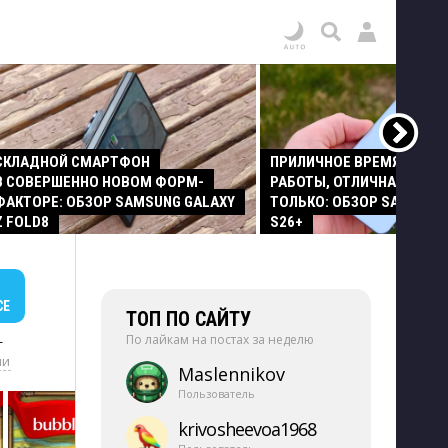
СКЛАДНОЙ СМАРТФОН
ПРИЛИЧНОЕ ВРЕМЯ АВТО
В СОВЕРШЕННО НОВОМ ФОРМ-
РАБОТЫ, ОТЛИЧНАЯ КАМЕР
ФАКТОРЕ: ОБЗОР SAMSUNG GALAXY
ТОЛЬКО: ОБЗОР SAMSUNG
Z FOLD8
S26+
СЕ
ТОП ПО САЙТУ
По лайкам на постах за неделю
+
ии
Maslennikov
Пользователь
krivosheevoa1968