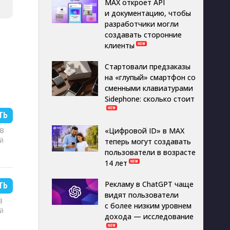
MAX откроет API
и документацию, чтобы
разработчики могли
создавать сторонние
клиенты
Стартовали предзаказы
на «глупый» смартфон со
сменными клавиатурами
Sidephone: сколько стоит
ТЬ
MB
«Цифровой ID» в MAX
й
теперь могут создавать
пользователи в возрасте
14 лет
Рекламу в ChatGPT чаще
ТЬ
видят пользователи
B
с более низким уровнем
й
дохода — исследование