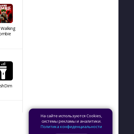
 Walking
REMATCH HOCKEY
Я голубь
People H
ombie
26
Playgro
ashDim
Day Counter –
App Lock
Dazzify Fi
Cчетчик дней
На сайте используются Cookies,
системы рекламы и аналитики.
Политика конфиденциальности