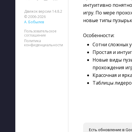
интуитивно понятной
Движок версии 14.8.2
игру. По мере прохо
© 2006-2026
новые типы пузырьк
А. Бобылев
Пользовательское
Особенности:
соглашение
Политика
Сотни сложных у
конфиденциальности
Простая и интуи
Новые виды пузы
прохождения иг
Красочная и ярк
Таблицы лидеров
Есть обновление в Goo