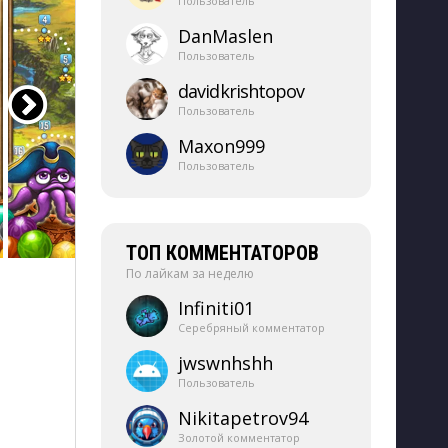
Пользователь
DanMaslen
Пользователь
davidkrishtopov
Пользователь
Maxon999
Пользователь
ТОП КОММЕНТАТОРОВ
По лайкам за неделю
Infiniti01
Серебряный комментатор
jwswnhshh
Пользователь
Nikitapetrov94
Золотой комментатор