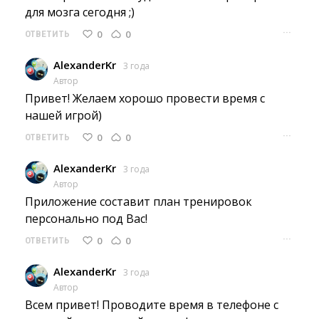
для мозга сегодня ;)
···
0
0
ОТВЕТИТЬ
AlexanderKr
3 года
Автор
Привет! Желаем хорошо провести время с 
нашей игрой)
···
0
0
ОТВЕТИТЬ
AlexanderKr
3 года
Автор
Приложение составит план тренировок 
персонально под Вас!
···
0
0
ОТВЕТИТЬ
AlexanderKr
3 года
Автор
Всем привет! Проводите время в телефоне с 