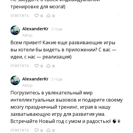
тренировке для мозга!)
···
0
0
ОТВЕТИТЬ
AlexanderKr
2 года
Автор
Всем привет! Какие еще развивающие игры 
вы хотели бы видеть в приложении? С вас —
идеи, с нас — реализация)
···
0
0
ОТВЕТИТЬ
AlexanderKr
2 года
Автор
Погрузитесь в увлекательный мир 
интеллектуальных вызовов и подарите своему
мозгу праздничный тренинг, играя в нашу
захватывающую игру для развития ума.
Встречайте Новый год с умом и радостью! 🧠🎇
···
0
0
ОТВЕТИТЬ