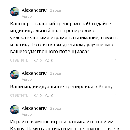
AlexanderKr
2 года
Автор
Ваш персональный тренер мозга! Создайте 
индивидуальный план тренировок с
увлекательными играми на внимание, память
и логику. Готовы к ежедневному улучшению
вашего умственного потенциала?
···
0
0
ОТВЕТИТЬ
AlexanderKr
2 года
Автор
Ваши индивидуальные тренировки в Brainy! 
···
0
0
ОТВЕТИТЬ
AlexanderKr
2 года
Автор
Играйте в умные игры и развивайте свой ум с 
Brainy. Память, логика и многое другое — все в