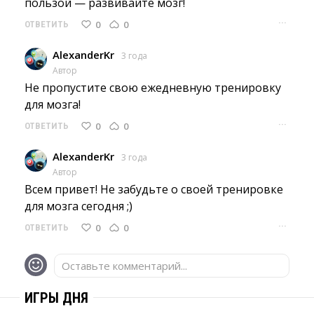
пользой — развивайте мозг!
···
0
0
ОТВЕТИТЬ
AlexanderKr
3 года
Автор
Не пропустите свою ежедневную тренировку 
для мозга!
···
0
0
ОТВЕТИТЬ
AlexanderKr
3 года
Автор
Всем привет! Не забудьте о своей тренировке 
для мозга сегодня ;)
···
0
0
ОТВЕТИТЬ
Оставьте комментарий...
ИГРЫ ДНЯ