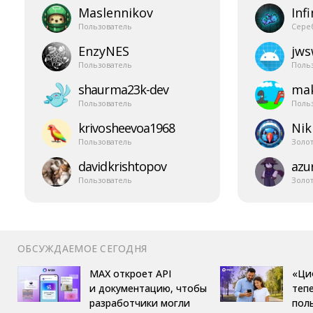
Maslennikov
Infi
Пользователь
Сере
EnzyNES
jw
Пользователь
Поль
shaurma23k-​dev
mak
Пользователь
Поль
krivosheevoa1968
Nik
Пользователь
Золо
davidkrishtopov
azur
Пользователь
Золо
ОБСУЖДАЕМОЕ СЕГОДНЯ
MAX откроет API
«Ци
и документацию, чтобы
теп
разработчики могли
пол