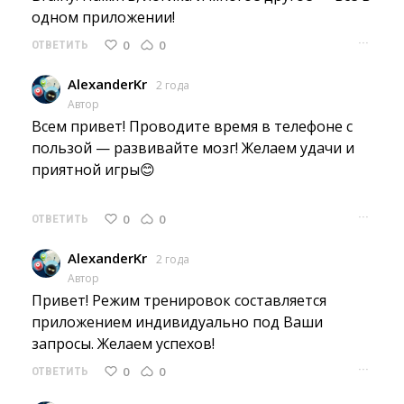
одном приложении!
···
0
0
ОТВЕТИТЬ
AlexanderKr
2 года
Автор
Всем привет! Проводите время в телефоне с 
пользой — развивайте мозг! Желаем удачи и
приятной игры😊
···
0
0
ОТВЕТИТЬ
AlexanderKr
2 года
Автор
Привет! Режим тренировок составляется 
приложением индивидуально под Ваши
запросы. Желаем успехов!
···
0
0
ОТВЕТИТЬ