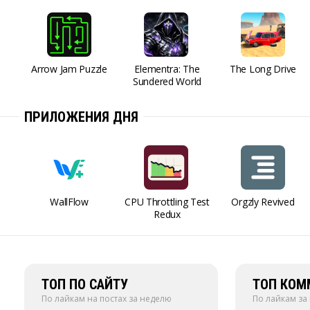
Arrow Jam Puzzle
Elementra: The
The Long Drive
Sundered World
ПРИЛОЖЕНИЯ ДНЯ
WallFlow
CPU Throttling Test
Orgzly Revived
Redux
ТОП ПО САЙТУ
ТОП КОМ
По лайкам на постах за неделю
По лайкам за