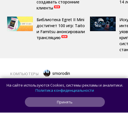
создавать сторонние
14 л
клиенты
Библиотека Egret II Mini
Иск
достигнет 100 игр: Taito
инт
и Famitsu анонсировали
уяз
трансляцию
кри
сис
ста
smorodin
КОМПЬЮТЕРЫ
Половина корпусов для ПК имеют
На сайте используются Cookies, системы рекламы и аналитики.
значительные расхождения в реальных
Политика конфиденциальности
размерах и размерах на бумаге —
Принять
исследование Noctua