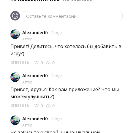
Оставьте комментарий...
AlexanderKr
2 года
Автор
Привет! Делитесь, что хотелось бы добавить в 
игру?)
···
0
0
ОТВЕТИТЬ
AlexanderKr
2 года
Автор
Привет, друзья! Как вам приложение? Что мы 
можем улучшить?)
···
0
0
ОТВЕТИТЬ
AlexanderKr
2 года
Автор
Не забудьте о своей индивидуальной 