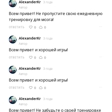
AlexanderKr
3 года
Автор
Всем привет! Не пропустите свою ежедневную 
тренировку для мозга!
···
0
0
ОТВЕТИТЬ
AlexanderKr
3 года
Автор
Всем привет и хорошей игры! 
···
0
0
ОТВЕТИТЬ
AlexanderKr
3 года
Автор
Всем привет и хорошей игры! 
···
0
0
ОТВЕТИТЬ
AlexanderKr
3 года
Автор
Всем привет! Не забудьте о своей тренировке 