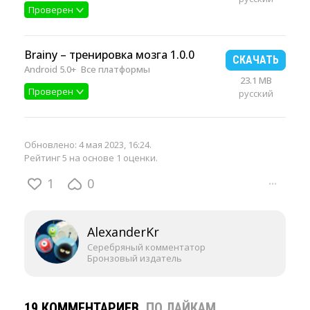
Проверен
Brainy – тренировка мозга 1.0.0
СКАЧАТЬ
Android 5.0+
Все платформы
23.1 MB
Проверен
русский
Обновлено:
4 мая 2023, 16:24
.
Рейтинг 5 на основе 1 оценки.
1
0
···
AlexanderKr
Серебряный комментатор
Бронзовый издатель
19 КОММЕНТАРИЕВ
ПО ЛАЙКАМ