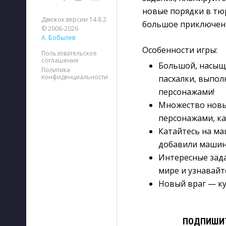
новые порядки в тю
Движок версии 14.8.2
большое приключен
© 2006-2026
А. Бобылев
Особенности игры:
Пользовательское
соглашение
Большой, насыщ
Политика
конфиденциальности
пасхалки, выпол
персонажами!
Множество новы
персонажами, ка
Катайтесь на ма
добавили машин
Интересные зада
мире и узнавайт
Новый враг — ку
ПОДПИШИТ