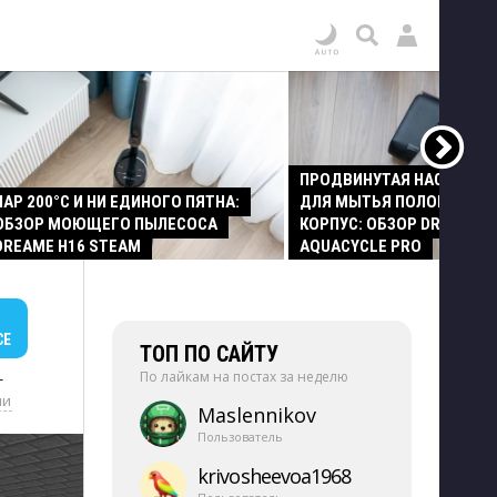
ПРОДВИНУТАЯ НАСАДКА
ПАР 200°C И НИ ЕДИНОГО ПЯТНА:
ДЛЯ МЫТЬЯ ПОЛОВ И СТ
ОБЗОР МОЮЩЕГО ПЫЛЕСОСА
КОРПУС: ОБЗОР DREAME Z
DREAME H16 STEAM
AQUACYCLE PRO
СЕ
ТОП ПО САЙТУ
По лайкам на постах за неделю
+
ии
Maslennikov
Пользователь
krivosheevoa1968