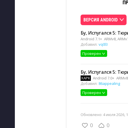
П
ВЕРСИЯ ANDROID
Бу, Испугался 5: Тюр
Android 7.1+
ARMv8, ARMv
Добавил:
vq0l3
Проверен
Бу, Испугался 5: Тюрь
XAPK
Android 7.0+
ARMv8
Добавил:
86appealing
Проверен
Обновлено:
4 июля 2026, 1
0
0