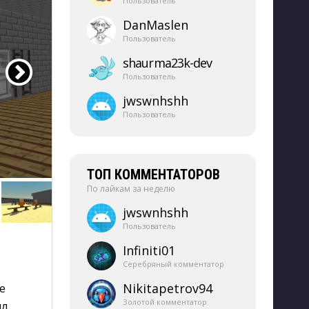
Пользователь
DanMaslen
Пользователь
shaurma23k-​dev
Пользователь
jwswnhshh
Пользователь
ТОП КОММЕНТАТОРОВ
По лайкам за неделю
jwswnhshh
Пользователь
Infiniti01
Серебряный комментатор
Nikitapetrov94
е
Золотой комментатор
ил