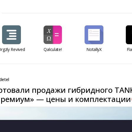
rgzly Revived
Qalculate!
NotallyX
Fl
detel
артовали продажи гибридного TAN
Премиум» — цены и комплектации