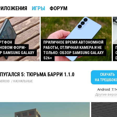
РИЛОЖЕНИЯ
ИГРЫ
ФОРУМ
АРТФОН
ПРИЛИЧНОЕ ВРЕМЯ АВТОНОМНОЙ
 НОВОМ ФОРМ-
РАБОТЫ, ОТЛИЧНАЯ КАМЕРА И НЕ
Р SAMSUNG GALAXY
ТОЛЬКО: ОБЗОР SAMSUNG GALAXY
S26+
СПУГАЛСЯ 5: ТЮРЬМА БАРРИ 1.1.0
СКАЧАТЬ
НА ТРЕШБОК
NDROID
/ 
КАЗУАЛЬНЫЕ
Android
7.1
Другие верс