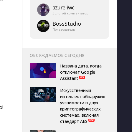
azure-​iwc
Золотой комментатор
BossStudio
Пользователь
ОБСУЖДАЕМОЕ СЕГОДНЯ
Названа дата, когда
отключат Google
Assistant
Искусственный
интеллект обнаружил
уязвимости в двух
о!
криптографических
системах, включая
стандарт AES