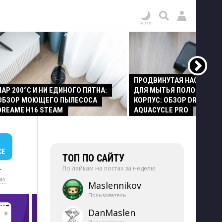
ПРОДВИНУТАЯ НАСАДКА
ПАР 200°C И НИ ЕДИНОГО ПЯТНА:
ДЛЯ МЫТЬЯ ПОЛОВ И СТ
ОБЗОР МОЮЩЕГО ПЫЛЕСОСА
КОРПУС: ОБЗОР DREAME Z
DREAME H16 STEAM
AQUACYCLE PRO
СЕ
ТОП ПО САЙТУ
По лайкам на постах за неделю
+
ии
Maslennikov
Пользователь
DanMaslen