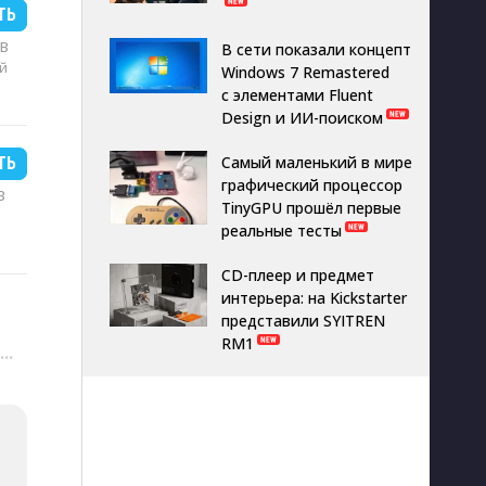
ТЬ
MB
В сети показали концепт
й
Windows 7 Remastered
с элементами Fluent
Design и ИИ-поиском
Самый маленький в мире
ТЬ
графический процессор
B
TinyGPU прошёл первые
реальные тесты
CD-плеер и предмет
интерьера: на Kickstarter
представили SYITREN
RM1
···