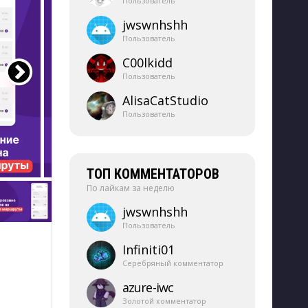
Пользователь
jwswnhshh
Пользователь
C00lkidd
Пользователь
AlisaCatStudio
Пользователь
ТОП КОММЕНТАТОРОВ
По лайкам за неделю
jwswnhshh
Пользователь
Infiniti01
Серебряный комментатор
azure-​iwc
Золотой комментатор