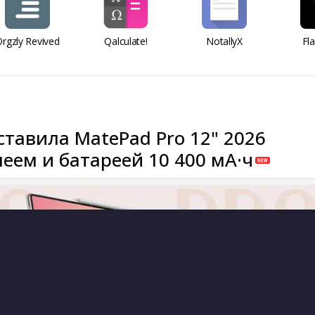
rgzly Revived
Qalculate!
NotallyX
Fl
ставила MatePad Pro 12" 2026
леем и батареей 10 400 мА·ч