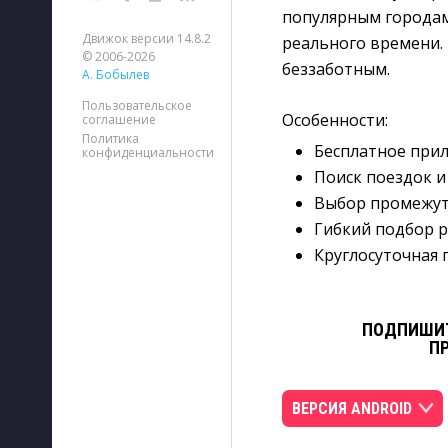
популярным городам
Движок версии 14.8.2
реального времени.
© 2006-2026
беззаботным.
А. Бобылев
Пользовательское
Особенности:
соглашение
Политика
Бесплатное прил
конфиденциальности
Поиск поездок и
Выбор промежуто
Гибкий подбор 
Круглосуточная 
ПОДПИШИТ
П
ВЕРСИЯ ANDROID