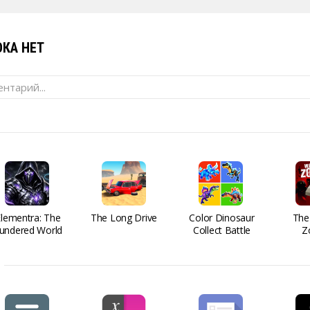
КА НЕТ
нтарий...
Elementra: The
The Long Drive
Color Dinosaur
The
undered World
Collect Battle
Z