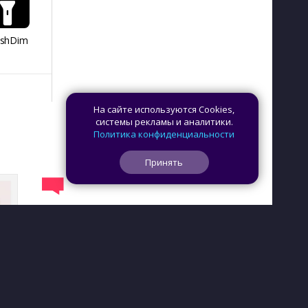
ashDim
Day Counter –
App Lock
Dazzify Fi
Cчетчик дней
На сайте используются Cookies,
системы рекламы и аналитики.
Политика конфиденциальности
Принять