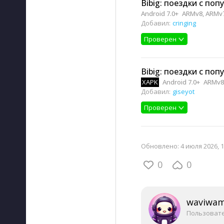
Bibig: поездки с поп
Android 7.0+
ARMv8, ARMv7
Добавил:
cringing
Проверен
Bibig: поездки с поп
XAPK
Android 7.0+
ARMv8
Добавил:
giseyot
Проверен
Обновлено:
4 июля 2026, 1
0
0
waviwa
Пользоват