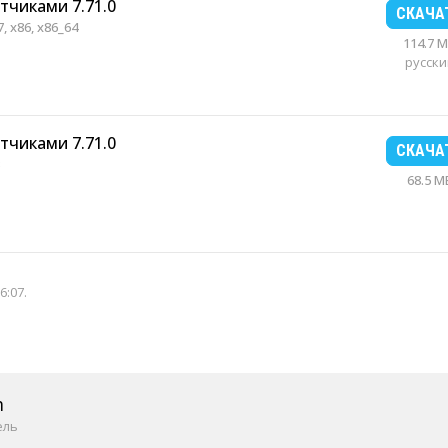
утчиками 7.71.0
СКАЧА
, x86, x86_64
114.7 
русски
утчиками 7.71.0
СКАЧА
68.5 M
6:07
.
m
ель