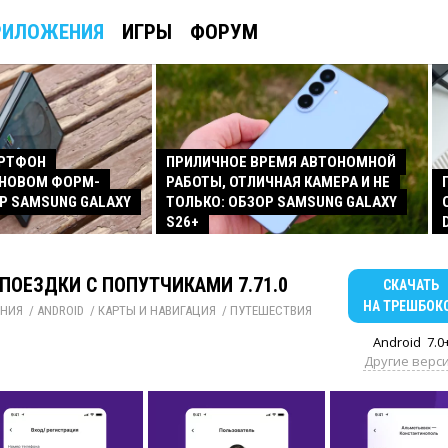
РИЛОЖЕНИЯ
ИГРЫ
ФОРУМ
АРТФОН
ПРИЛИЧНОЕ ВРЕМЯ АВТОНОМНОЙ
 НОВОМ ФОРМ-
РАБОТЫ, ОТЛИЧНАЯ КАМЕРА И НЕ
Р SAMSUNG GALAXY
ТОЛЬКО: ОБЗОР SAMSUNG GALAXY
S26+
: ПОЕЗДКИ С ПОПУТЧИКАМИ 7.71.0
СКАЧАТЬ
НА ТРЕШБОК
НИЯ
/ 
ANDROID
/ 
КАРТЫ И НАВИГАЦИЯ
/ 
ПУТЕШЕСТВИЯ
Android
7.0
Другие верс