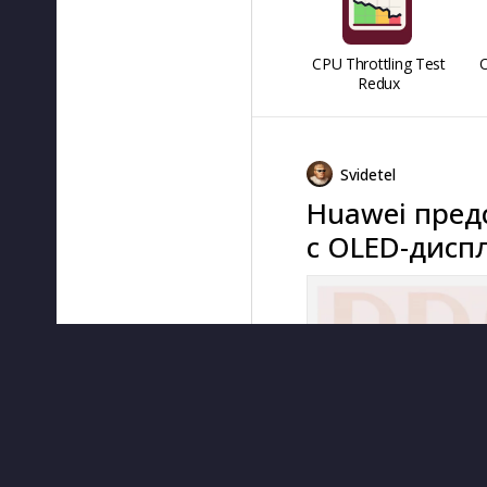
CPU Throttling Test
O
Redux
Svidetel
Huawei пред
с OLED-дисп