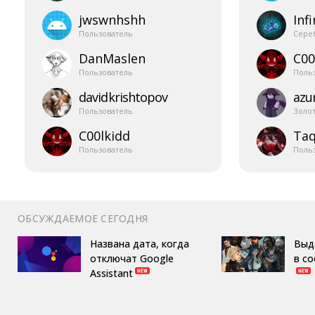
jwswnhshh
Infi
Пользователь
Сере
DanMaslen
C00
Пользователь
Поль
davidkrishtopov
azur
Пользователь
Золо
C00lkidd
Taq
Пользователь
Поль
ОБСУЖДАЕМОЕ СЕГОДНЯ
Названа дата, когда
Выд
отключат Google
в с
Assistant