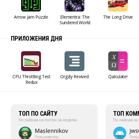
Arrow Jam Puzzle
Elementra: The
The Long Drive
Sundered World
ПРИЛОЖЕНИЯ ДНЯ
CPU Throttling Test
Orgzly Revived
Qalculate!
Redux
ТОП ПО САЙТУ
ТОП КОМ
По лайкам на постах за неделю
По лайкам за
Maslennikov
jw
Пользователь
Поль