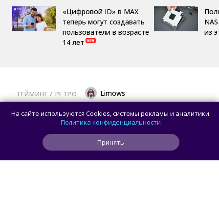
«Цифровой ID» в MAX
Пол
теперь могут создавать
NAS 
пользователи в возрасте
из 
14 лет
Limows
ГЕЙМИНГ
/ 
РЕТРО
Коллекционеры, готовьте кошельки: Taito
На сайте используются Cookies, системы рекламы и аналитики.
и Famitsu анонсировали трансляцию
Политика конфиденциальности
о расширении библиотеки аркадной Egret
Принять
II Mini