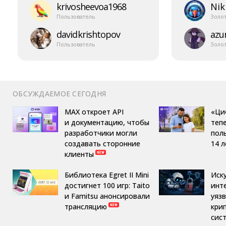
krivosheevoa1968
Nik
Пользователь
Золо
davidkrishtopov
azur
Пользователь
Золо
ОБСУЖДАЕМОЕ СЕГОДНЯ
MAX откроет API
«Ци
и документацию, чтобы
теп
разработчики могли
пол
создавать сторонние
14 л
клиенты
Библиотека Egret II Mini
Иск
достигнет 100 игр: Taito
инт
и Famitsu анонсировали
уяз
трансляцию
кри
сис