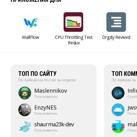
WallFlow
CPU Throttling Test
Orgzly Revived
Redux
ТОП ПО САЙТУ
ТОП КОМ
По лайкам на постах за неделю
По лайкам за
Maslennikov
Infi
Пользователь
Сере
EnzyNES
jw
Пользователь
Поль
shaurma23k-​dev
mak
Пользователь
Поль