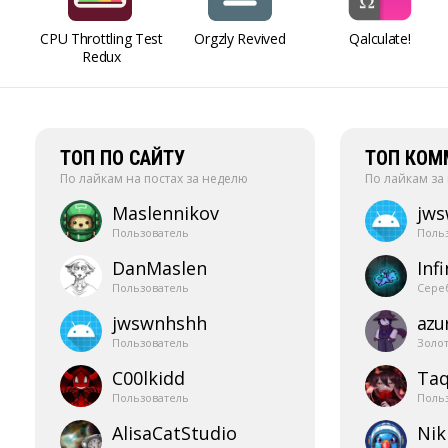
CPU Throttling Test
Orgzly Revived
Qalculate!
Redux
ТОП ПО САЙТУ
ТОП КОМ
По лайкам на постах за неделю
По лайкам за
Maslennikov
jw
Пользователь
Поль
DanMaslen
Infi
Пользователь
Сере
jwswnhshh
azur
Пользователь
Золо
C00lkidd
Taq
Пользователь
Поль
AlisaCatStudio
Nik