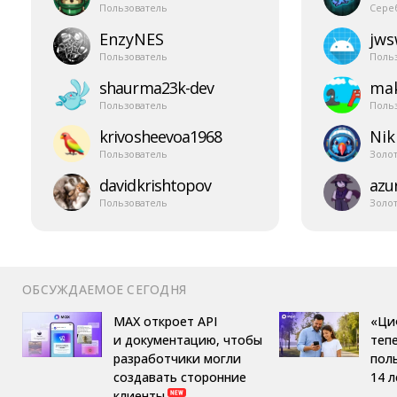
Пользователь
Сере
EnzyNES
jw
Пользователь
Поль
shaurma23k-​dev
mak
Пользователь
Поль
krivosheevoa1968
Nik
Пользователь
Золо
davidkrishtopov
azur
Пользователь
Золо
ОБСУЖДАЕМОЕ СЕГОДНЯ
MAX откроет API
«Ци
и документацию, чтобы
теп
разработчики могли
пол
создавать сторонние
14 л
клиенты