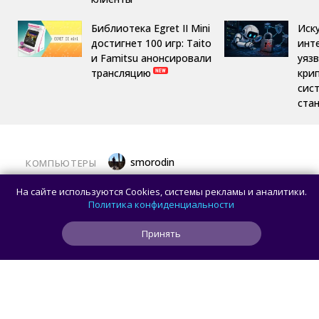
Библиотека Egret II Mini
Иск
достигнет 100 игр: Taito
инт
и Famitsu анонсировали
уяз
трансляцию
кри
сис
ста
smorodin
КОМПЬЮТЕРЫ
Половина корпусов для ПК имеют
На сайте используются Cookies, системы рекламы и аналитики.
значительные расхождения в реальных
Политика конфиденциальности
размерах и размерах на бумаге —
Принять
исследование Noctua