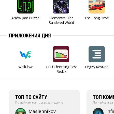
Arrow Jam Puzzle
Elementra: The
The Long Drive
Sundered World
ПРИЛОЖЕНИЯ ДНЯ
WallFlow
CPU Throttling Test
Orgzly Revived
Redux
ТОП ПО САЙТУ
ТОП КОМ
По лайкам на постах за неделю
По лайкам за
Maslennikov
Infi