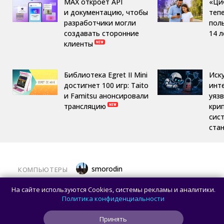
MAX откроет API
«Ци
и документацию, чтобы
теп
разработчики могли
пол
создавать сторонние
14 л
клиенты
Библиотека Egret II Mini
Иск
достигнет 100 игр: Taito
инт
и Famitsu анонсировали
уяз
трансляцию
кри
сис
ста
smorodin
КОМПЬЮТЕРЫ
Половина корпусов для ПК имеют
На сайте используются Cookies, системы рекламы и аналитики.
значительные расхождения в реальных
Политика конфиденциальности
размерах и размерах на бумаге —
Принять
исследование Noctua